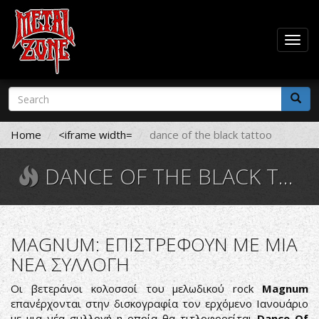
Togg
navig
Skip
Search
to
form
main
Search
content
Home
<iframe width=
dance of the black tattoo
DANCE OF THE BLACK TATTOO
MAGNUM: ΕΠΙΣΤΡΕΦΟΥΝ ΜΕ ΜΙΑ
ΝΕΑ ΣΥΛΛΟΓΗ
Οι βετεράνοι κολοσσοί του μελωδικού rock
Magnum
επανέρχονται στην δισκογραφία τον ερχόμενο Ιανουάριο
με μια νέα συλλογή η οποία θα τιτλοφορείται
Dance Of