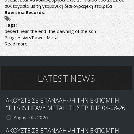
συνεργασία με τη γερμανική δισκογραφική εταιρεία
Boersma Records
.
Tags:
desert near the end
the dawning of the son
Progressive/Power Metal
Read more
about
DESERT
NEAR
THE
END:
ΕΠΙΣΤΡΕΦΟΥΝ
LATEST NEWS
ΜΕ
ΝΕΟ
ΔΙΣΚΟ
ΑΚΟΥΣΤΕ ΣΕ ΕΠΑΝΑΛΗΨΗ ΤΗΝ ΕΚΠΟΜΠΗ
"THIS IS HEAVY METAL" ΤΗΣ ΤΡΙΤΗΣ 04-08-26
August 05, 2026
ΑΚΟΥΣΤΕ ΣΕ ΕΠΑΝΑΛΗΨΗ ΤΗΝ ΕΚΠΟΜΠΗ