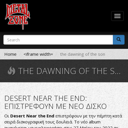
Togg
navig
Skip
Search
to
form
main
Search
content
Home
<iframe width=
the dawning of the son
THE DAWNING OF THE SON
DESERT NEAR THE END:
ΕΠΙΣΤΡΕΦΟΥΝ ΜΕ ΝΕΟ ΔΙΣΚΟ
Οι
Desert Near the End
επιστρέφουν με την πέμπτη κατά
σειρά δισκογραφική τους δουλειά. Το νέο album
αναμένεται να κυκλοφορήσει στις 27 Μαΐου του 2022 σε