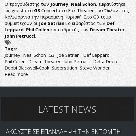
Ο τραγουδιστής των
Journey
,
Neal Schon
, εμφανίστηκε
ως guest στο
G3
Concert στο Fox Theater του Όκλαντ της
Καλιφόρνια την περασμένη Κυριακή. Στο G3 τουρ
συμμετέχουν οι
Joe Satriani
, ο κιθαρίστας των
Def
Leppard
,
Phil Collen
και ο ιδρυτής των
Dream Theater
,
John Petrucci
.
Tags:
Journey
Neal Schon
G3
Joe Satriani
Def Leppard
Phil Collen
Dream Theater
John Petrucci
Delta Deep
Debbi Blackwell-Cook
Superstition
Steve Wonder
Read more
about
Ο
NEAL
SCHON
ΣΥΝΑΝΤΑ
ΤΟΥΣ
LATEST NEWS
JOE
SATRIANI,
PHIL
ΑΚΟΥΣΤΕ ΣΕ ΕΠΑΝΑΛΗΨΗ ΤΗΝ ΕΚΠΟΜΠΗ
COLLEN,