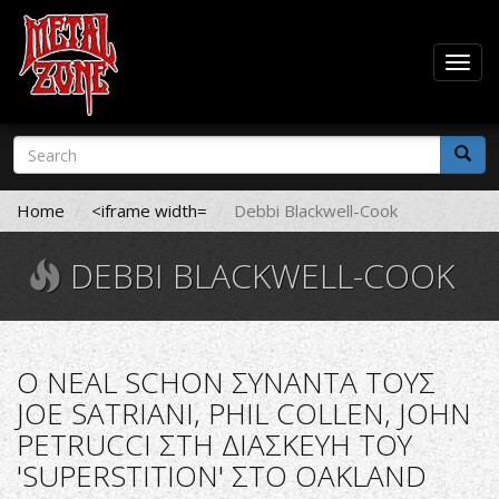
Togg
navig
Skip
Search
to
form
main
Search
content
Home
<iframe width=
Debbi Blackwell-Cook
DEBBI BLACKWELL-COOK
Ο NEAL SCHON ΣΥΝΑΝΤΑ ΤΟΥΣ
JOE SATRIANI, PHIL COLLEN, JOHN
PETRUCCI ΣΤΗ ΔΙΑΣΚΕΥΗ ΤΟΥ
'SUPERSTITION' ΣΤΟ OAKLAND