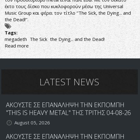
έκτο τους δίσκο που κυκλοφορούν μέσω της Universal
Music Group και φέρει τον τίτλο ‘’The Sick, the Dying... and
the Dead!’’.
Tags:
megadeth
The Sick
the Dying... and the Dead!
Read more
about
MEGADETH,
THE
RIFF,
THE
THRASH...AND
LATEST NEWS
THE
IRONY!
ΑΚΟΥΣΤΕ ΣΕ ΕΠΑΝΑΛΗΨΗ ΤΗΝ ΕΚΠΟΜΠΗ
"THIS IS HEAVY METAL" ΤΗΣ ΤΡΙΤΗΣ 04-08-26
August 05, 2026
ΑΚΟΥΣΤΕ ΣΕ ΕΠΑΝΑΛΗΨΗ ΤΗΝ ΕΚΠΟΜΠΗ