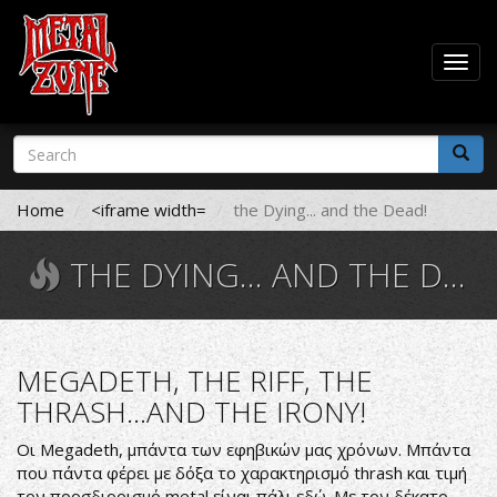
Togg
navig
Skip
Search
to
form
main
Search
content
Home
<iframe width=
the Dying... and the Dead!
THE DYING... AND THE DEAD!
MEGADETH, THE RIFF, THE
THRASH...AND THE IRONY!
Οι Megadeth, μπάντα των εφηβικών μας χρόνων. Μπάντα
που πάντα φέρει με δόξα το χαρακτηρισμό thrash και τιμή
τον προσδιορισμό metal είναι πάλι εδώ. Με τον δέκατο