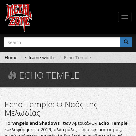
Togg
navig
Skip
Search
to
form
main
Search
content
Home
<iframe width=
Echo Temple
ECHO TEMPLE
Echo Temple: Ο Ναός της
Μελωδίας
To “
Angels
and
Shadows
” των Αμερικάνων
Ε
cho Τ
emple
κυκλοφόρησε το 2019, αλλά μόλις τώρα έφτασε σε μας,
αφού πρόκειται για private δουλειά με σχεδόν μηδενική