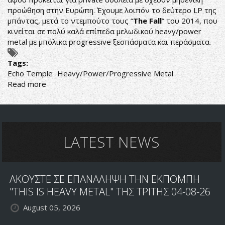
προώθηση στην Ευρώπη. Έχουμε λοιπόν το δεύτερο LP της
μπάντας, μετά το ντεμπούτο τους “
The Fall
” του 2014, που
κινείται σε πολύ καλά επίπεδα μελωδικού heavy/power
metal με μπόλικα progressive ξεσπάσματα και περάσματα.
Tags:
Echo Temple
Heavy/Power/Progressive Metal
Read more
about
Echo
Temple:
Ο
Ναός
της
LATEST NEWS
Μελωδίας
ΑΚΟΥΣΤΕ ΣΕ ΕΠΑΝΑΛΗΨΗ ΤΗΝ ΕΚΠΟΜΠΗ
"THIS IS HEAVY METAL" ΤΗΣ ΤΡΙΤΗΣ 04-08-26
August 05, 2026