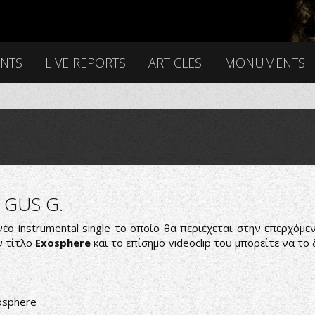
ENTS
LIVE REPORTS
ARTICLES
MONUMENTS
 GUS G.
ο instrumental single το οποίο θα περιέχεται στην επερχόμεν
ν τίτλο
Exosphere
και το επίσημο videoclip του μπορείτε να το
osphere