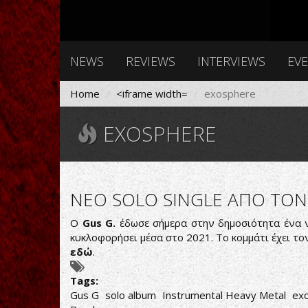
NEWS
REVIEWS
INTERVIEWS
EV
Home
<iframe width=
exosphere
EXOSPHERE
NEO SOLO SINGLE ΑΠΟ ΤΟΝ
Ο
Gus G.
έδωσε σήμερα στην δημοσιότητα ένα νέ
κυκλοφορήσει μέσα στο 2021. Το κομμάτι έχει το
εδώ
.
Tags:
Gus G
solo album
Instrumental Heavy Metal
ex