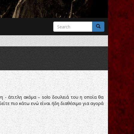
Search
form
Search
η - άτιτλη ακόμα – solo δουλειά του η οποία θα
 δείτε πιο κάτω ενώ είναι ήδη διαθέσιμο για αγορά