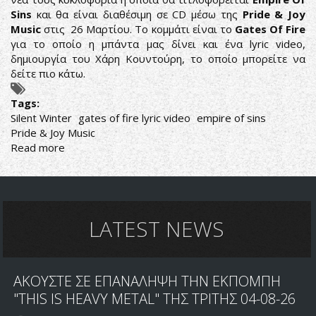
Sins
και θα είναι διαθέσιμη σε CD μέσω της
Pride & Joy
Music
στις 26 Μαρτίου. Το κομμάτι είναι το
Gates Of Fire
για το οποίο η μπάντα μας δίνει και ένα lyric video,
δημιουργία του Χάρη Κουντούρη, το οποίο μπορείτε να
δείτε πιο κάτω.
Tags:
Silent Winter
gates of fire lyric video
empire of sins
Pride & Joy Music
Read more
about
SILENT
WINTER:
ΠΡΩΤΟ
SINGLE
ΜΕΣΑ
LATEST NEWS
ΑΠΟ
ΤΟΝ
ΝΕΟ
ΑΚΟΥΣΤΕ ΣΕ ΕΠΑΝΑΛΗΨΗ ΤΗΝ ΕΚΠΟΜΠΗ
ΔΙΣΚΟ
"THIS IS HEAVY METAL" ΤΗΣ ΤΡΙΤΗΣ 04-08-26