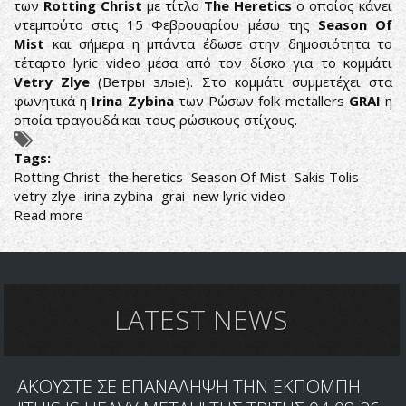
των
Rotting Christ
με τίτλο
The Heretics
o οποίος κάνει
ντεμπούτο στις 15 Φεβρουαρίου μέσω της
Season Of
Mist
και σήμερα η μπάντα έδωσε στην δημοσιότητα το
τέταρτο lyric video μέσα από τον δίσκο για το κομμάτι
Vetry Zlye
(Ветры злые). Στο κομμάτι συμμετέχει στα
φωνητικά η
Irina Zybina
των Ρώσων folk metallers
GRAI
η
οποία τραγουδά και τους ρώσικους στίχους.
Tags:
Rotting Christ
the heretics
Season Of Mist
Sakis Tolis
vetry zlye
irina zybina
grai
new lyric video
Read more
about
ROTTING
CHRIST:
ΝΕΟ
LYRIC
VIDEO
LATEST NEWS
ΜΕΣΑ
ΑΠΟ
ΤΟ
ΑΚΟΥΣΤΕ ΣΕ ΕΠΑΝΑΛΗΨΗ ΤΗΝ ΕΚΠΟΜΠΗ
THE
HERETICS