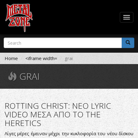
Togg
navig
Skip
Search
to
form
main
Search
content
Home
<iframe width=
grai
GRAI
ROTTING CHRIST: ΝΕΟ LYRIC
VIDEO ΜΕΣΑ ΑΠΟ ΤΟ THE
HERETICS
Λίγες μέρες έμειναν μέχρι την κυκλοφορία του νέου δίσκου