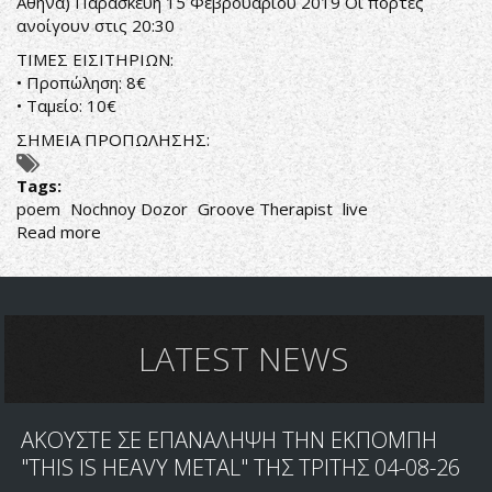
Αθήνα) Παρασκευή 15 Φεβρουαρίου 2019 Οι πόρτες
ανοίγουν στις 20:30
ΤΙΜΕΣ ΕΙΣΙΤΗΡΙΩΝ:
• Προπώληση: 8€
• Ταμείο: 10€
ΣΗΜΕΙΑ ΠΡΟΠΩΛΗΣΗΣ:
Tags:
poem
Nochnoy Dozor
Groove Therapist
live
Read more
about
POEM
LIVE
IN
ATHENS
LATEST NEWS
ΑΚΟΥΣΤΕ ΣΕ ΕΠΑΝΑΛΗΨΗ ΤΗΝ ΕΚΠΟΜΠΗ
"THIS IS HEAVY METAL" ΤΗΣ ΤΡΙΤΗΣ 04-08-26