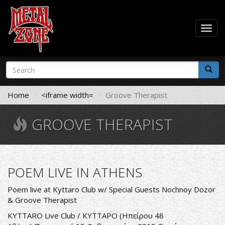
Togg
navig
Skip
Search
to
form
main
Search
content
Home
<iframe width=
Groove Therapist
GROOVE THERAPIST
POEM LIVE IN ATHENS
Poem live at Kyttaro Club w/ Special Guests Nochnoy Dozor
& Groove Therapist
KYTTARO Live Club / ΚΥΤΤΑΡΟ
(Ηπείρου 48