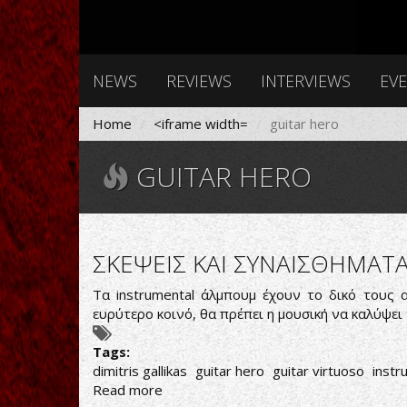
NEWS
REVIEWS
INTERVIEWS
EV
Home
<iframe width=
guitar hero
GUITAR HERO
ΣΚΕΨΕΙΣ ΚΑΙ ΣΥΝΑΙΣΘΗΜΑΤ
Τα instrumental άλμπουμ έχουν το δικό τους α
ευρύτερο κοινό, θα πρέπει η μουσική να καλύψε
Tags:
dimitris gallikas
guitar hero
guitar virtuoso
instr
Read more
about