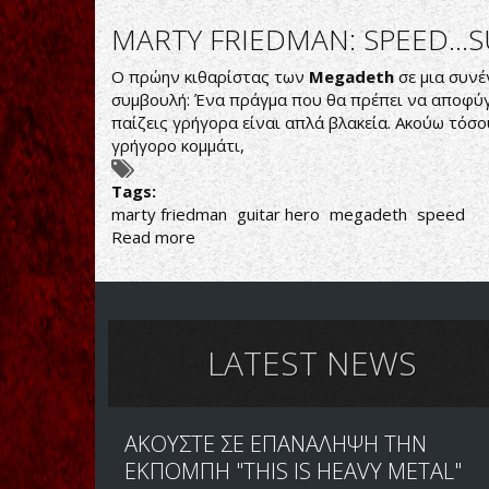
ΣΚΕΨΕΙΣ
ΚΑΙ
MARTY FRIEDMAN: SPEED...S
ΣΥΝΑΙΣΘΗΜΑΤΑ
ΠΑΝΩ
Ο πρώην κιθαρίστας των
Megadeth
σε μια συνέ
ΣΤΗΝ
συμβουλή: Ένα πράγμα που θα πρέπει να αποφύγει
ΤΑΣΤΙΕΡΑ
παίζεις γρήγορα είναι απλά βλακεία. Ακούω τόσο
γρήγορο κομμάτι,
Tags:
marty friedman
guitar hero
megadeth
speed
Read more
about
MARTY
FRIEDMAN:
SPEED...SUCKS!
LATEST NEWS
ΑΚΟΥΣΤΕ ΣΕ ΕΠΑΝΑΛΗΨΗ ΤΗΝ
ΕΚΠΟΜΠΗ "THIS IS HEAVY METAL"