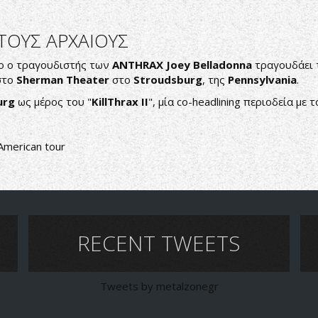
 ΤΟΥΣ ΑΡΧΑΙΟΥΣ
ίο ο τραγουδιστής των
ANTHRAX
Joey Belladonna
τραγουδάει τ
στο
Sherman Theater
στο
Stroudsburg
, της
Pennsylvania
.
urg
ως μέρος του "
KillThrax II
", μία co-headlining περιοδεία με 
American tour
RECENT TWEETS
Tweets by metalzonegr