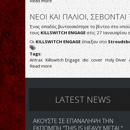
Read more
about
RONNIE
JAMES
ΝΕΟΙ ΚΑΙ ΠΑΛΙΟΙ, ΣΕΒΟΝΤΑΙ
DIO:
COMIC
Ένας οπαδός βιντεοσκόπησε το βίντεο στο οπο
BIBΛΙΟ
τους
KILLSWITCH ENGAGE
στις 27 Ιανουαρίου 
ΒΑΣΙΣΜΕΝΟ
Οι
KILLSWITCH ENGAGE
έπαιξαν στο
Stroudsb
ΣΤΟ
ΕΞΩΦΥΛΛΟ
Tags:
ΤΟΥ
Antrax
Killswitch Engage
dio
cover
Holy Diver
"ΗΟLY
Read more
about
DIVER"
ΝΕΟΙ
ΚΑΙ
ΠΑΛΙΟΙ,
ΣΕΒΟΝΤΑΙ
ΤΟΥΣ
LATEST NEWS
ΑΡΧΑΙΟΥΣ
ΑΚΟΥΣΤΕ ΣΕ ΕΠΑΝΑΛΗΨΗ ΤΗΝ
ΕΚΠΟΜΠΗ "THIS IS HEAVY METAL"