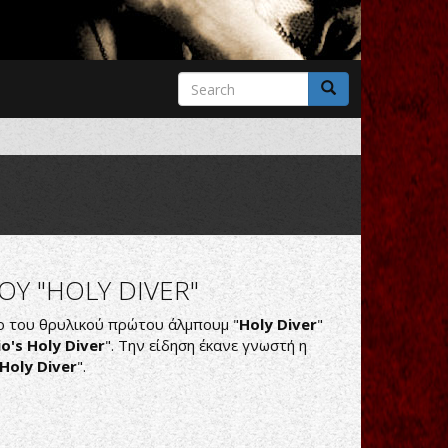
Search
form
Search
ΟΥ "ΗΟLY DIVER"
λο του θρυλικού πρώτου άλμπουμ "
Holy Diver
"
o's Holy Diver
". Την είδηση έκανε γνωστή η
Holy Diver
".