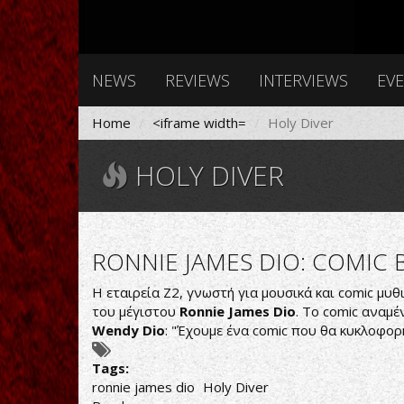
NEWS
REVIEWS
INTERVIEWS
EV
Home
<iframe width=
Holy Diver
HOLY DIVER
RONNIE JAMES DIO: COMIC 
H εταιρεία Z2, γνωστή για μουσικά και comic μ
του μέγιστου
Ronnie James Dio
. Το comic αναμέν
Wendy Dio
: "Έχουμε ένα comic που θα κυκλοφορ
Tags:
ronnie james dio
Holy Diver