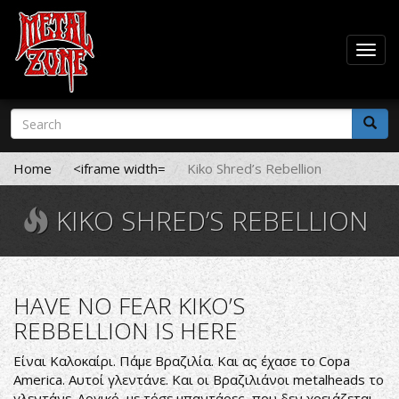
Togg
navig
Skip
Search
to
form
main
Search
content
Home
<iframe width=
Kiko Shred’s Rebellion
KIKO SHRED’S REBELLION
HAVE NO FEAR KIKO’S
REBBELLION IS HERE
Είναι Καλοκαίρι. Πάμε Βραζιλία. Και ας έχασε το Copa
America. Αυτοί γλεντάνε. Και οι Βραζιλιάνοι metalheads το
γλεντάνε. Λογικό, με τόσε μπαντάρες, που δεν χρειάζεται