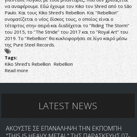
να αναφέρουμε. Εδώ έχουμε τον Kiko τον Shred από το São
Paulo. Και τους Kiko Shred’s Rebellion. Και ‘’Rebellion’’
ονοματίζεται ο νέος δίσκος τους, ο οποίος είναι ο
τέταρτος στην σειρά και διαδέχεται το ‘’Riding The Storm’’
του 2015, το ‘’The Stride’’ του 2017 και το ‘’Royal Art’’ του
2019. Το ‘’Rebellion’’ θα κυκλοφορήσει σε λίγο καιρό μέσω
της Pure Steel Records.
Tags:
Kiko Shred’s Rebellion
Rebellion
Read more
about
HAVE
NO
FEAR
KIKO’S
REBBELLION
LATEST NEWS
IS
HERE
ΑΚΟΥΣΤΕ ΣΕ ΕΠΑΝΑΛΗΨΗ ΤΗΝ ΕΚΠΟΜΠΗ
"THIS IS HEAVY METAL" ΤΗΣ ΠΑΡΑΣΚΕΥΗΣ 07-