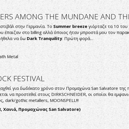
NDERS AMONG THE MUNDANE AND TH
εστιβάλ στην Γερμανία. Το
Summer breeze
γιόρταζε τα 10 του 
υ έπαιζαν στο billing αλλά όποιος ήταν μπροστά μου τον παρα
α ήθελα να δω
Dark Tranquility
. Πρώτη φορά…
ath Metal
CK FESTIVAL
ιεξαχθεί για δωδέκατο χρόνο στον Προμαχώνα San Salvatore της
εται να προστεθεί στους DIRKSCHNEIDER, οι οποίοι θα εμφανισ
, dark/gothic metallers, MOONSPELL!!!
8,
Χανιά
,
Προμαχώνας
San Salvatore)