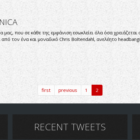
ONICA
 μας, που σε κάθε της εμφάνιση εσωκλείει όλα όσα χρειάζεται 
ά από τον ένα και μοναδικό Chris Boltendahl, ανελέητο headban
first
previous
1
2
RECENT TWEETS