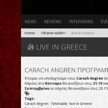
NEWS
REVIEWS
INTERVIEWS
EV
Home
<iframe width=
live in Greece
LIVE IN GREECE
CARACH ANGREN ΠΡΟΓΡΑΜ
Έτοιμοι να υποδεχτούμε τους
Carach Angren
σ
πόρτες στο
Κύτταρο
θα ανοίξουν στις
21.15
κα
Σεπτεμβρίου
οι πόρτες θα ανοίξουν στις 20.1
Tags:
Carach Angren
Timetable
live in Greece