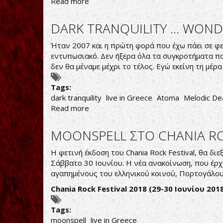
Read more
about
CARACH
ANGREN
DARK TRANQUILITY ... WO
ΠΡΟΓΡΑΜΜΑ
ΕΜΦΑΝΙΣΗΣ
Ήταν 2007 και η πρώτη φορά που έχω πάει σε φ
εντυπωσιακό. Δεν ήξερα όλα τα συγκροτήματα πο
δεν θα μέναμε μέχρι το τέλος. Εγώ εκείνη τη μέρ
Tags:
dark tranquility
live in Greece
Atoma
Melodic De
Read more
about
DARK
TRANQUILITY
MOONSPELL ΣΤΟ CHANIA RO
...
WONDERS
Η φετινή έκδοση του Chania Rock Festival, θα δ
AMONG
Σάββατο 30 Ιουνίου. Η νέα ανακοίνωση, που έρχ
THE
αγαπημένους του ελληνικού κοινού, Πορτογάλους
MUNDANE
Chania Rock Festival 2018 (29-30
Ιουνίου
201
AND
THE
Tags:
MAGIC
moonspell
live in Greece