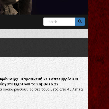
Search
form
Search
μφάνισης! . Παρασκευή 21 Σεπτεμβρίου
οι
νίκη στο
Eightball
το
Σάββατο 22
θα ολοκληρώσουν το σετ τους μετά από 45 λεπτά.