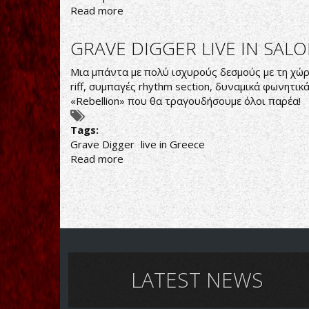
Read more
about
MOONSPELL
ΣΤΟ
GRAVE DIGGER LIVE IN SAL
CHANIA
ROCK
Μια μπάντα με πολύ ισχυρούς δεσμούς με τη χώρα
FESTIVAL
riff, συμπαγές rhythm section, δυναμικά φωνητικ
«Rebellion» που θα τραγουδήσουμε όλοι παρέα!
Tags:
Grave Digger
live in Greece
Read more
about
GRAVE
DIGGER
LIVE
IN
SALONICA
LATEST NEWS