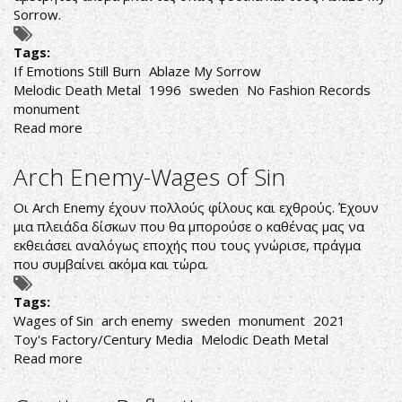
Sorrow.
Tags:
If Emotions Still Burn
Ablaze My Sorrow
Melodic Death Metal
1996
sweden
No Fashion Records
monument
Read more
about
Ablaze
My
Arch Enemy-Wages of Sin
Sorrow-
If
Οι Arch Enemy έχουν πολλούς φίλους και εχθρούς. Έχουν
Emotions
μια πλειάδα δίσκων που θα μπορούσε ο καθένας μας να
Still
εκθειάσει αναλόγως εποχής που τους γνώρισε, πράγμα
Burn
που συμβαίνει ακόμα και τώρα.
Tags:
Wages of Sin
arch enemy
sweden
monument
2021
Toy's Factory/Century Media
Melodic Death Metal
Read more
about
Arch
Enemy-