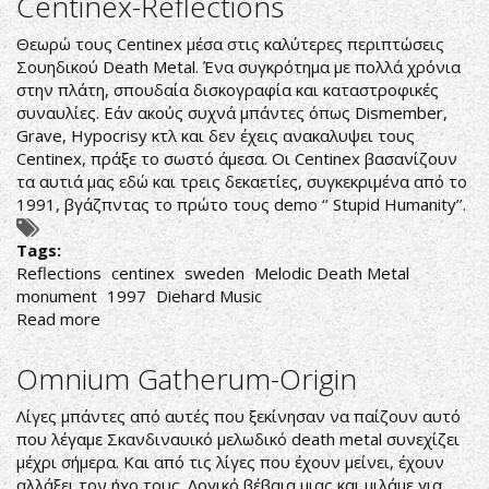
Centinex-Reflections
Wages
of
Θεωρώ τους Centinex μέσα στις καλύτερες περιπτώσεις
Sin
Σουηδικού Death Metal. Ένα συγκρότημα με πολλά χρόνια
στην πλάτη, σπουδαία δισκογραφία και καταστροφικές
συναυλίες. Εάν ακούς συχνά μπάντες όπως Dismember,
Grave, Hypocrisy κτλ και δεν έχεις ανακαλυψει τους
Centinex, πράξε το σωστό άμεσα. Οι Centinex βασανίζουν
τα αυτιά μας εδώ και τρεις δεκαετίες, συγκεκριμένα από το
1991, βγάζπντας το πρώτο τους demo ‘’ Stupid Humanity’’.
Tags:
Reflections
centinex
sweden
Melodic Death Metal
monument
1997
Diehard Music
Read more
about
Centinex-
Reflections
Omnium Gatherum-Origin
Λίγες μπάντες από αυτές που ξεκίνησαν να παίζουν αυτό
που λέγαμε Σκανδιναυικό μελωδικό death metal συνεχίζει
μέχρι σήμερα. Και από τις λίγες που έχουν μείνει, έχουν
αλλάξει τον ήχο τους. Λογικό βέβαια μιας και μιλάμε για