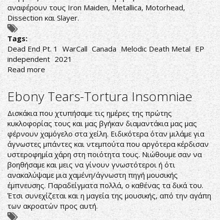
αναφέρουν τους Iron Maiden, Metallica, Motorhead,
Dissection και Slayer.
Tags:
Dead End Pt. 1
WarCall
Canada
Melodic Death Metal
EP
independent
2021
Read more
about
WarCall-
Dead
Ebony Tears-Tortura Insomniae
End
Pt.
Δισκάκια που χτυπήσαμε τις ημέρες της πρώτης
1
κυκλοφορίας τους και μας βγήκαν διαμαντάκια μας μας
φέρνουν χαμόγελο στα χείλη. Ειδικότερα όταν μιλάμε για
άγνωστες μπάντες και ντεμπούτα που αργότερα κέρδισαν
υστεροφημία χάρη στη ποιότητα τους. Νιώθουμε σαν να
βοηθήσαμε και μεις να γίνουν γνωστότεροι ή ότι
ανακαλύψαμε μια χαμένη/άγνωστη πηγή μουσικής
έμπνευσης. Παραδείγματα πολλά, ο καθένας τα δικά του.
Έτσι συνεχίζεται και η μαγεία της μουσικής, από την αγάπη
των ακροατών προς αυτή.