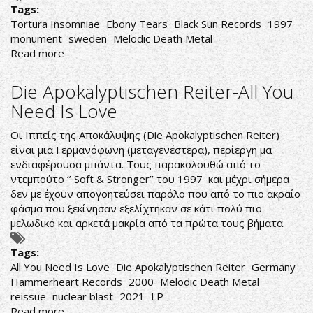
Tags:
Tortura Insomniae
Ebony Tears
Black Sun Records
1997
monument
sweden
Melodic Death Metal
Read more
about
Ebony
Tears-
Die Apokalyptischen Reiter-All You
Tortura
Need Is Love
Insomniae
Οι Ιππείς της Αποκάλυψης (Die Apokalyptischen Reiter)
είναι μια Γερμανόφωνη (μεταγενέστερα), περίεργη μα
ενδιαφέρουσα μπάντα. Τους παρακολουθώ από το
ντεμπούτο ‘’ Soft & Stronger’’ του 1997 και μέχρι σήμερα
δεν με έχουν απογοητεύσει παρόλο που από το πιο ακραίο
φάσμα που ξεκίνησαν εξελίχτηκαν σε κάτι πολύ πιο
μελωδικό και αρκετά μακρία από τα πρώτα τους βήματα.
Tags:
All You Need Is Love
Die Apokalyptischen Reiter
Germany
Hammerheart Records
2000
Melodic Death Metal
reissue
nuclear blast
2021
LP
Read more
about