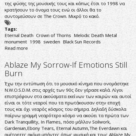
της φύσης της μουσικής τους και κάπως έτσι το 1998 να
κρατήσουν το όνομα τους ενώ οι άλλοι θα το
συντομεύσουν σε The Crown. Μικρό το κακό.
Tags:
Eternal Death
Crown of Thorns
Melodic Death Metal
monument
1998
sweden
Black Sun Records
Read more
about
Crown
of
Ablaze My Sorrow-If Emotions Still
Thorns
Burn
-
Eternal
Έχω την εντύπωση ότι το μουσικό κίνημα που ονομάστηκε
Death
N.W.O.S.D.M. στις αρχές των 90ς δεν γέρασε καλά. Λίγοι
επιστρέφουν στα ακούσματα εκείνων των καιρών και αυτοί
είναι οι τότε νεαροί που τα πρωτάκουσαν στην εποχή
τους και όχι νεαρός κόσμος του σήμερα. Δηλαδή δύσκολα
παίρνω γραμμή νεαρότερο κόσμο να ακούει τα πρώτα των
Dark Tranquillity, In Flames, πόσο μάλλον Soilwork,
Gardenian,Ebony Tears, Eternal Autumn,The Everdawn και
αμέτρητες ακόμα μπάντες όπως φυσικά και τους Ablaze My