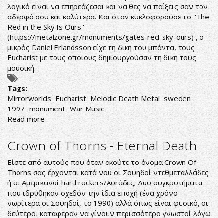
λογικό είναι να επηρεάζεσαι και να θες να παίξεις σαν τον
αδερφό σου και καλύτερα. Και όταν κυκλοφορούσε το ''The
Red in the Sky Is Ours''
(
https://metalzone.gr/monuments/gates-red-sky-ours
) , ο
μικρός Daniel Erlandsson είχε τη δική του μπάντα, τους
Eucharist με τους οποίους δημιουργούσαν τη δική τους
μουσική.
Tags:
Mirrorworlds
Eucharist
Melodic Death Metal
sweden
1997
monument
War Music
Read more
about
Eucharist-
Mirrorworlds
Crown of Thorns - Eternal Death
Είστε από αυτούς που όταν ακούτε το όνομα Crown Of
Thorns σας έρχονται κατά νου οι Σουηδοί ντεθμεταλλάδες
ή οι Αμερικανοί hard rockers/Aorάδες; Δυο συγκροτήματα
που ιδρύθηκαν σχεδόν την ίδια εποχή (ένα χρόνο
νωρίτερα οι Σουηδοί, το 1990) αλλά όπως είναι φυσικό, οι
δεύτεροι κατάφεραν να γίνουν περισσότερο γνωστοί λόγω