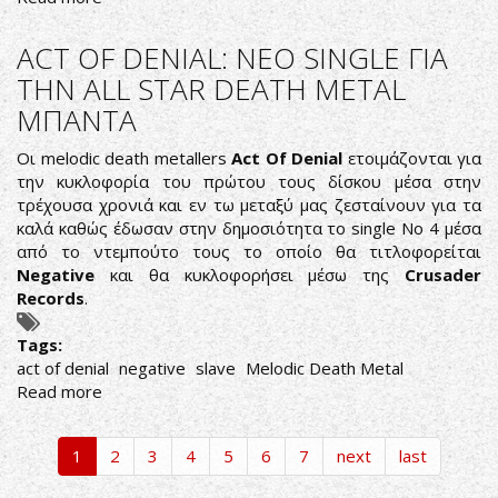
Die
Apokalyptischen
ACT OF DENIAL: ΝΕΟ SINGLE ΓΙΑ
Reiter-
ΤΗΝ ALL STAR DEATH METAL
All
ΜΠΑΝΤΑ
You
Need
Οι melodic death metallers
Act Of Denia
l
ετοιμάζονται για
Is
την κυκλοφορία του πρώτου τους δίσκου μέσα στην
Love
τρέχουσα χρονιά και εν τω μεταξύ μας ζεσταίνουν για τα
καλά καθώς έδωσαν στην δημοσιότητα το single Νο 4 μέσα
από το ντεμπούτο τους το οποίο θα τιτλοφορείται
Negative
και θα κυκλοφορήσει μέσω της
Crusader
Records
.
Tags:
act of denial
negative
slave
Melodic Death Metal
Read more
about
ACT
OF
1
2
3
4
5
6
7
next
last
DENIAL:
ΝΕΟ