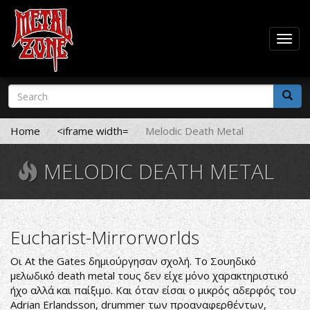
Togg
navig
Skip
Search
to
form
main
Search
content
Home
<iframe width=
Melodic Death Metal
MELODIC DEATH METAL
Eucharist-Mirrorworlds
Οι At the Gates δημιούργησαν σχολή. Το Σουηδικό
μελωδικό death metal τους δεν είχε μόνο χαρακτηριστικό
ήχο αλλά και παίξιμο. Και όταν είσαι ο μικρός αδερφός του
Adrian Erlandsson, drummer των προαναφερθέντων,