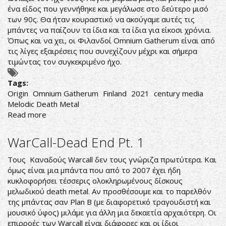
ένα είδος που γεννήθηκε και μεγάλωσε στο δεύτερο μισό
των 90ς. Θα ήταν κουραστικό να ακούγαμε αυτές τις
μπάντες να παίζουν τα ίδια και τα ίδια για είκοσι χρόνια.
Όπως και να χει, οι Φιλανδοί Omnium Gatherum είναι από
τις λίγες εξαιρέσεις που συνεχίζουν μέχρι και σήμερα
τιμώντας τον συγκεκριμένο ήχο.
Tags:
Origin
Omnium Gatherum
Finland
2021
century media
Melodic Death Metal
Read more
about
Omnium
Gatherum-
WarCall-Dead End Pt. 1
Origin
Τους Καναδούς Warcall δεν τους γνώριζα πρωτύτερα. Και
όμως είναι μια μπάντα που από το 2007 έχει ήδη
κυκλοφορήσει τέσσερις ολοκληρωμένους δίσκους
μελωδικού death metal. Αν προσθέσουμε και το παρελθόν
της μπάντας σαν Plan B (με διαφορετικό τραγουδιστή και
μουσικό ύφος) μιλάμε για άλλη μια δεκαετία αρχαιότερη. Οι
επιρροές των Warcall είναι διάφορες και οι ίδιοι