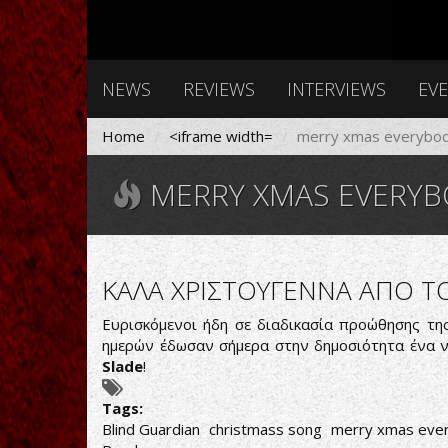
NEWS
REVIEWS
INTERVIEWS
EV
Home
<iframe width=
merry xmas everybo
MERRY XMAS EVERYB
ΚΑΛΑ ΧΡΙΣΤΟΥΓΕΝΝΑ ΑΠΟ Τ
Ευρισκόμενοι ήδη σε διαδικασία προώθησης της
ημερών έδωσαν σήμερα στην δημοσιότητα ένα ν
Slade
!
Tags:
Blind Guardian
christmass song
merry xmas eve