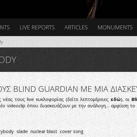
ENTS
LIVE REPORTS
ARTICLES
MONUMENTS
dy
ODY
ΟΥΣ BLIND GUARDIAN ME ΜΙΑ ΔΙΑΣΚ
 νέας τους live κυκλοφορίας (δείτε λεπτομέρειες
εδώ
), οι
Bl
έο videoclip όπου διασκευάζουν με την ανάλογη… αμφίεση το
rybody
slade
nuclear blast
cover song