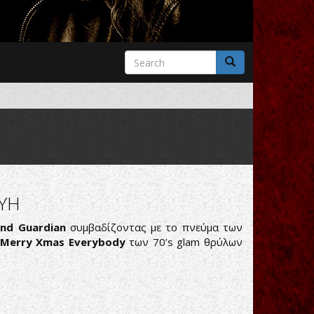
Search
form
Search
ΕΥΗ
ind Guardian
συμβαδίζοντας με το πνεύμα των
Merry Xmas Everybody
των 70’s glam θρύλων