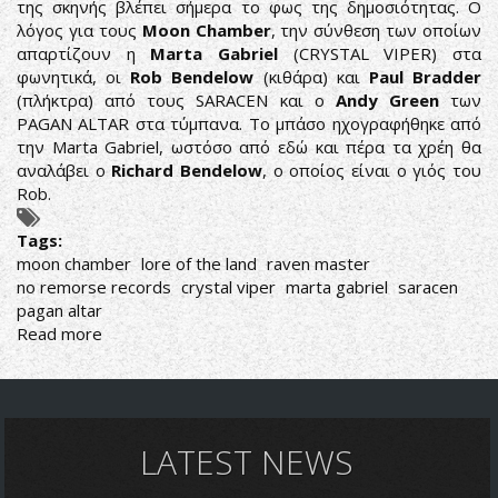
της σκηνής βλέπει σήμερα το φως της δημοσιότητας. Ο
λόγος για τους
Moon Chamber
, την σύνθεση των οποίων
απαρτίζουν η
Marta Gabriel
(CRYSTAL VIPER) στα
φωνητικά, οι
Rob Bendelow
(κιθάρα) και
Paul Bradder
(πλήκτρα) από τους SARACEN και ο
Andy Green
των
PAGAN ALTAR στα τύμπανα. Το μπάσο ηχογραφήθηκε από
την Marta Gabriel, ωστόσο από εδώ και πέρα τα χρέη θα
αναλάβει ο
Richard Bendelow
, ο οποίος είναι ο γιός του
Rob.
Tags:
moon chamber
lore of the land
raven master
no remorse records
crystal viper
marta gabriel
saracen
pagan altar
Read more
about
MOON
CHAMBER:
Η
ΝΕΑ
ΜΠΑΝΤΑ
LATEST NEWS
ΜΕ
ΜΕΛΗ