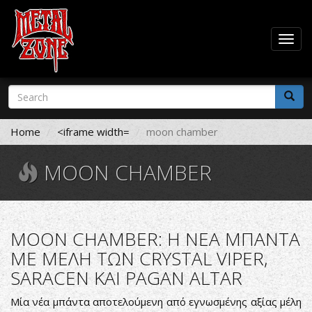
Togg
navig
Skip
Search
to
form
main
Search
content
Home
<iframe width=
moon chamber
MOON CHAMBER
MOON CHAMBER: Η ΝΕΑ ΜΠΑΝΤΑ
ΜΕ ΜΕΛΗ ΤΩΝ CRYSTAL VIPER,
SARACEN ΚΑΙ PAGAN ALTAR
Μία νέα μπάντα αποτελούμενη από εγνωσμένης αξίας μέλη