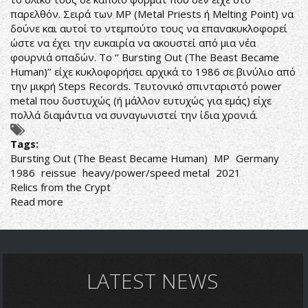
παρελθόν. Σειρά των MP (Metal Priests ή Melting Point) να
δούνε και αυτοί το ντεμπούτο τους να επανακυκλοφορεί
ώστε να έχει την ευκαιρία να ακουστεί από μια νέα
φουρνιά οπαδών. Το ‘’ Bursting Out (The Beast Became
Human)’’ είχε κυκλοφορήσει αρχικά το 1986 σε βινύλιο από
την μικρή Steps Records. Τευτονικό σπινταριστό power
metal που δυστυχώς (ή μάλλον ευτυχώς για εμάς) είχε
πολλά διαμάντια να συναγωνιστεί την ίδια χρονιά.
Tags:
Bursting Out (The Beast Became Human)
MP
Germany
1986
reissue
heavy/power/speed metal
2021
Relics from the Crypt
Read more
about
MP-
Bursting
Out
(The
Beast
LATEST NEWS
Became
Human)