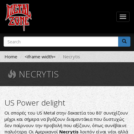
Togg
navig
Skip
Search
to
form
main
Search
content
Home
<iframe width=
Necrytis
NECRYTIS
US Power delight
Οι σπορές του US Metal στην δεκαετία του 80’ συνεχίζουν
μέχρι και σήμερα να βγάζουν διαμαντάκια που δυστυχώς
δεν παίρνουν την προβολή που αξίζουν, όπως συνέβαινε
παλιότερα. Οι Αμερικανοί
Necrytis
λοιπόν είναι νέοι αλλά