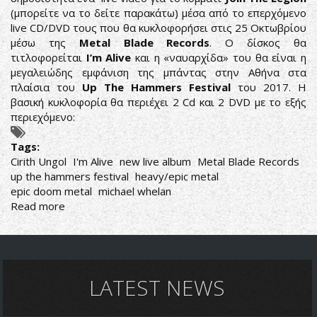
(μπορείτε να το δείτε παρακάτω) μέσα από το επερχόμενο
ΧΡΟΝΙΑ
live CD/DVD τους που θα κυκλοφορήσει στις 25 Οκτωβρίου
ΤΟΥΣ
μέσω της
Metal Blade Records
. Ο δίσκος θα
τιτλοφορείται
I’m Alive
και η «ναυαρχίδα» του θα είναι η
μεγαλειώδης εμφάνιση της μπάντας στην Αθήνα στα
πλαίσια του
Up The Hammers Festival
του 2017. Η
βασική κυκλοφορία θα περιέχει 2 Cd και 2 DVD με το εξής
περιεχόμενο:
Tags:
Cirith Ungol
I'm Alive
new live album
Metal Blade Records
up the hammers festival
heavy/epic metal
epic doom metal
michael whelan
Read more
about
CIRITH
UNGOL:
ΔΕΙΤΕ
ΤΟ
ΝΕΟ
LATEST NEWS
VIDEO
ΑΠΟ