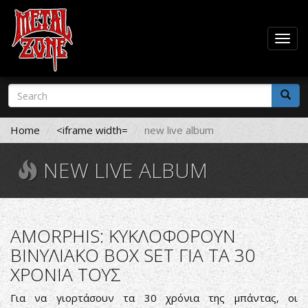
Togg
navig
Skip
Search
to
form
main
Search
content
Home
<iframe width=
new live album
NEW LIVE ALBUM
AMORPHIS: ΚΥΚΛΟΦΟΡΟΥΝ
ΒΙΝΥΛΙΑΚΟ BOX SET ΓΙΑ ΤΑ 30
ΧΡΟΝΙΑ ΤΟΥΣ
Για να γιορτάσουν τα 30 χρόνια της μπάντας, οι