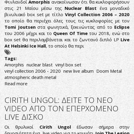
Φινλανδοί
Amorphis
ανακοίνωσαν ότι θα κυκλοφορήσουν
στις 21 Μαΐου μέσω της
Nuclear Blast
ένα μοναδικό
βινυλιακό box set με τίτλο
Vinyl Collection 2006 – 2020
το οποίο θα περιέχει όλες τους τις κυκλοφορίες με τον
Tomi Joutsen
στα φωνητικά, ξεκινώντας από το
Eclipse
του 2006 μέχρι και το
Queen Of Time
του 2018, ενώ στο
box set θα περιλαμβάνεται και το ζωντανό διπλό LP
Live
At Helsinki Ice Hall
, το οποίο θα περι
Tags:
Amorphis
nuclear blast
vinyl box set
vinyl collection 2006 - 2020
new live album
Doom Metal
atmospheric death metal
Read more
about
AMORPHIS:
ΚΥΚΛΟΦΟΡΟΥΝ
CIRITH UNGOL: ΔΕΙΤΕ ΤΟ ΝΕΟ
ΒΙΝΥΛΙΑΚΟ
VIDEO ΑΠΟ ΤΟΝ ΕΠΕΡΧΟΜΕΝΟ
BOX
LIVE ΔΙΣΚΟ
SET
ΓΙΑ
Οι θρυλικοί
Cirith Ungol
έδωσαν σήμερα στην
ΤΑ
δημοσιότητα ένα live video για το κομμάτι
Join The Legion
30