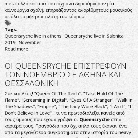
metal αλλά και που ταυτόχρονα δημιούργησαν μία
καινούργια σχολή, επηρεάζοντας αναρίθμητους μουσικούς
σε όλα τα μήκη και πλάτη του κόσμου.
Tags:
Queensryche live in athens
Queensryche live in Salonica
2019
November
Read more
about
QUEENSRYCHE
LIVE
ΟΙ QUEENSRYCHE ΕΠΙΣΤΡΕΦΟΥΝ
IN
ΤΟΝ ΝΟΕΜΒΡΙΟ ΣΕ ΑΘΗΝΑ ΚΑΙ
ATHENS
ΘΕΣΣΑΛΟΝΙΚΗ
Σοκ και Δέος! "Queen Of The Reich", "Take Hold Of The
Flame", "Screaming In Digital", "Eyes Of A Stranger”, “Walk In
The Shadows”, "Empire", "The Lady Wore Black", "I Am I", "I
Don’t Believe In Love"... τι να πρωτοδιαλέξει κανείς από
τους ύμνους που έχουν γράψει οι
Queensrÿche
στην
καριέρα τους. Τραγούδια που όχι απλά τους έκαναν ένα
από τα μεγαλύτερα συγκροτήματα στην ιστορία του heavy