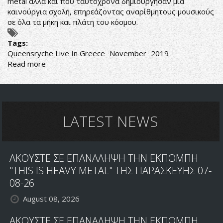
metal αλλά και που ταυτόχρονα δημιούργησαν μία
καινούργια σχολή, επηρεάζοντας αναρίθμητους μουσικούς
σε όλα τα μήκη και πλάτη του κόσμου.
Tags:
Queensryche Live In Greece
November
2019
Read more
about
ΟΙ
QUEENSRYCHE
ΕΠΙΣΤΡΕΦΟΥΝ
ΤΟΝ
ΝΟΕΜΒΡΙΟ
LATEST NEWS
ΣΕ
ΑΘΗΝΑ
ΚΑΙ
ΑΚΟΥΣΤΕ ΣΕ ΕΠΑΝΑΛΗΨΗ ΤΗΝ ΕΚΠΟΜΠΗ
ΘΕΣΣΑΛΟΝΙΚΗ
"THIS IS HEAVY METAL" ΤΗΣ ΠΑΡΑΣΚΕΥΗΣ 07-
08-26
August 08, 2026
ΑΚΟΥΣΤΕ ΣΕ ΕΠΑΝΑΛΗΨΗ ΤΗΝ ΕΚΠΟΜΠΗ