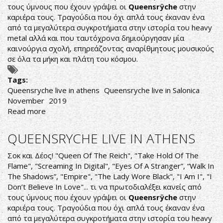
τους ύμνους που έχουν γράψει οι
Queensrÿche
στην
καριέρα τους. Τραγούδια που όχι απλά τους έκαναν ένα
από τα μεγαλύτερα συγκροτήματα στην ιστορία του heavy
metal αλλά και που ταυτόχρονα δημιούργησαν μία
καινούργια σχολή, επηρεάζοντας αναρίθμητους μουσικούς
σε όλα τα μήκη και πλάτη του κόσμου.
Tags:
Queensryche live in athens
Queensryche live in Salonica
November
2019
Read more
about
QUEENSRYCHE
LIVE
QUEENSRYCHE LIVE IN ATHENS
IN
SALONICA
Σοκ και Δέος! "Queen Of The Reich", "Take Hold Of The
Flame", "Screaming In Digital", "Eyes Of A Stranger”, “Walk In
The Shadows”, "Empire", "The Lady Wore Black", "I Am I", "I
Don’t Believe In Love"... τι να πρωτοδιαλέξει κανείς από
τους ύμνους που έχουν γράψει οι
Queensrÿche
στην
καριέρα τους. Τραγούδια που όχι απλά τους έκαναν ένα
από τα μεγαλύτερα συγκροτήματα στην ιστορία του heavy