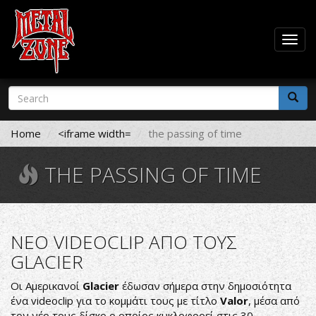
Togg
navig
Skip
Search
to
form
main
Search
content
Home
<iframe width=
the passing of time
THE PASSING OF TIME
ΝΕΟ VIDEOCLIP ΑΠΟ ΤΟΥΣ
GLACIER
Οι Αμερικανοί
Glacier
έδωσαν σήμερα στην δημοσιότητα
ένα videoclip για το κομμάτι τους με τίτλο
Valor
, μέσα από
τον νέο τους δίσκο ο οποίος κυκλοφορεί στις 30