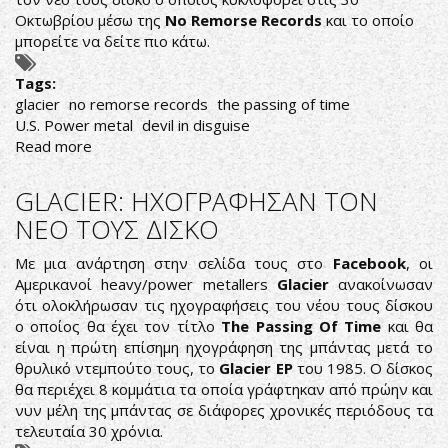
Οκτωβρίου μέσω της
No Remorse Records
και το οποίο
μπορείτε να δείτε πιο κάτω.
Tags:
glacier
no remorse records
the passing of time
U.S. Power metal
devil in disguise
Read more
about
ΝΕΟ
VIDEOCLIP
GLACIER: ΗΧΟΓΡΑΦΗΣΑΝ ΤΟΝ
ΑΠΟ
ΝΕΟ ΤΟΥΣ ΔΙΣΚΟ
ΤΟΥΣ
GLACIER
Με μια ανάρτηση στην σελίδα τους στο
Facebook
, οι
Αμερικανοί heavy/power metallers
Glacier
ανακοίνωσαν
ότι ολοκλήρωσαν τις ηχογραφήσεις του νέου τους δίσκου
ο οποίος θα έχει τον τίτλο
The Passing Of Time
και θα
είναι η πρώτη επίσημη ηχογράφηση της μπάντας μετά το
θρυλικό ντεμπούτο τους, το
Glacier EP
του 1985. Ο δίσκος
θα περιέχει 8 κομμάτια τα οποία γράφτηκαν από πρώην και
νυν μέλη της μπάντας σε διάφορες χρονικές περιόδους τα
τελευταία 30 χρόνια.