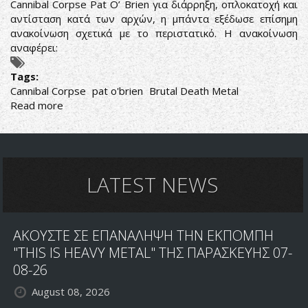
Cannibal Corpse Pat O’ Brien για διάρρηξη, οπλοκατοχή και
αντίσταση κατά των αρχών, η μπάντα εξέδωσε επίσημη
ανακοίνωση σχετικά με το περιστατικό. Η ανακοίνωση
αναφέρει:
Tags:
Cannibal Corpse
pat o'brien
Brutal Death Metal
Read more
about
CANNIBAL
CORPSE:
ΕΠΙΣΗΜΗ
ΑΝΑΚΟΙΝΩΣΗ
ΓΙΑ
LATEST NEWS
ΤΗΝ
ΣΥΛΛΗΨΗ
ΤΟΥ
ΑΚΟΥΣΤΕ ΣΕ ΕΠΑΝΑΛΗΨΗ ΤΗΝ ΕΚΠΟΜΠΗ
PAT
O'BRIEN
"THIS IS HEAVY METAL" ΤΗΣ ΠΑΡΑΣΚΕΥΗΣ 07-
08-26
August 08, 2026