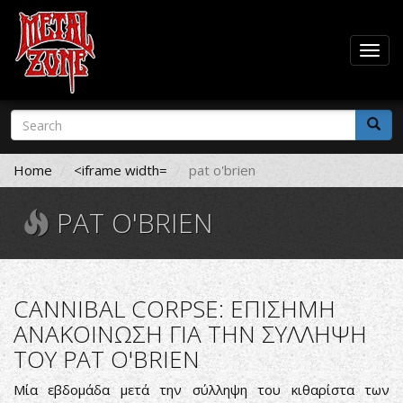
Togg
navig
Skip
Search
to
form
main
Search
content
Home
<iframe width=
pat o'brien
PAT O'BRIEN
CANNIBAL CORPSE: ΕΠΙΣΗΜΗ
ΑΝΑΚΟΙΝΩΣΗ ΓΙΑ ΤΗΝ ΣΥΛΛΗΨΗ
ΤΟΥ PAT O'BRIEN
Μία εβδομάδα μετά την σύλληψη του κιθαρίστα των