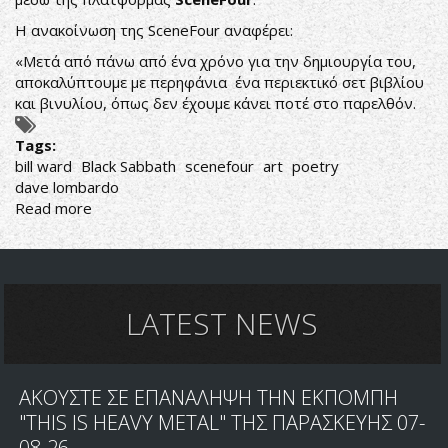
Η ανακοίνωση της SceneFour αναφέρει:
«Μετά από πάνω από ένα χρόνο για την δημιουργία του,
αποκαλύπτουμε με περηφάνια ένα περιεκτικό σετ βιβλίου
και βινυλίου, όπως δεν έχουμε κάνει ποτέ στο παρελθόν.
Tags:
bill ward
Black Sabbath
scenefour
art
poetry
dave lombardo
Read more
about
BILL
WARD:
ΚΥΚΛΟΦΟΡΕΙ
ΒΙΒΛΙΟ
ΜΕ
LATEST NEWS
ΖΩΓΡΑΦΙΚΗ
ΚΑΙ
ΠΟΙΗΣΗ
ΑΚΟΥΣΤΕ ΣΕ ΕΠΑΝΑΛΗΨΗ ΤΗΝ ΕΚΠΟΜΠΗ
"THIS IS HEAVY METAL" ΤΗΣ ΠΑΡΑΣΚΕΥΗΣ 07-
08-26