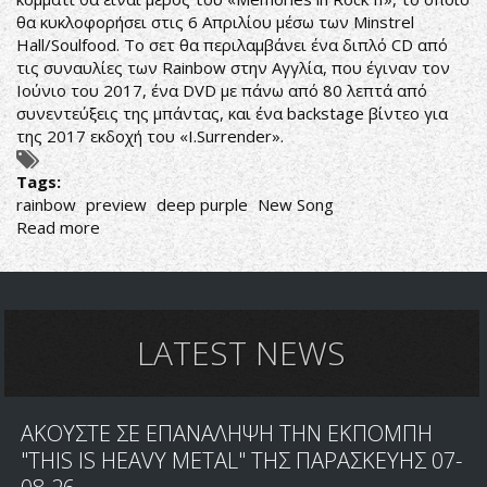
θα κυκλοφορήσει στις 6 Απριλίου μέσω των Minstrel
Hall/Soulfood. Το σετ θα περιλαμβάνει ένα διπλό CD από
τις συναυλίες των Rainbow στην Αγγλία, που έγιναν τον
Ιούνιο του 2017, ένα DVD με πάνω από 80 λεπτά από
συνεντεύξεις της μπάντας, και ένα backstage βίντεο για
της 2017 εκδοχή του «I.Surrender».
Tags:
rainbow
preview
deep purple
New Song
Read more
about
ΑΚΟΥΣΤΕ
PREVIEW
ΤΟΥ
ΝΕΟΥ
ΚΟΜΜΑΤΙΟΥ
LATEST NEWS
ΤΩΝ
RAINBOW
ΑΚΟΥΣΤΕ ΣΕ ΕΠΑΝΑΛΗΨΗ ΤΗΝ ΕΚΠΟΜΠΗ
"THIS IS HEAVY METAL" ΤΗΣ ΠΑΡΑΣΚΕΥΗΣ 07-