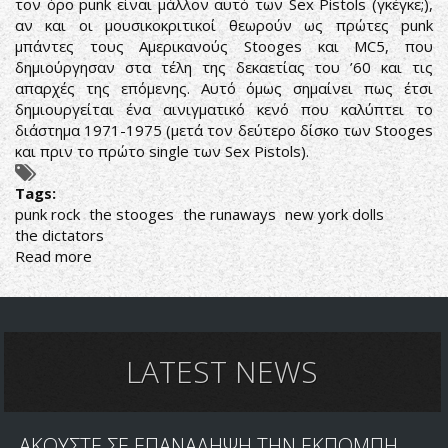
τον όρο punk είναι μάλλον αυτό των Sex Pistols (γκέγκε;),
PLAYLIST
αν και οι μουσικοκριτικοί θεωρούν ως πρώτες punk
μπάντες τους Αμερικανούς Stooges και MC5, που
δημιούργησαν στα τέλη της δεκαετίας του ’60 και τις
απαρχές της επόμενης. Αυτό όμως σημαίνει πως έτσι
δημιουργείται ένα αινιγματικό κενό που καλύπτει το
διάστημα 1971-1975 (μετά τον δεύτερο δίσκο των Stooges
και πριν το πρώτο single των Sex Pistols).
Tags:
punk rock
the stooges
the runaways
new york dolls
the dictators
Read more
about
4
PUNK
ROCK
ΔΙΣΚΟΙ
ΠΟΥ
LATEST NEWS
ΜΑΣ
ΕΝΔΙΑΦΕΡΟΥΝ
ΑΚΟΥΣΤΕ ΣΕ ΕΠΑΝΑΛΗΨΗ ΤΗΝ ΕΚΠΟΜΠΗ