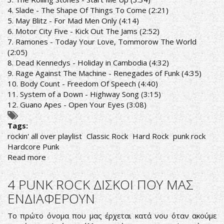
4. Slade - The Shape Of Things To Come (2:21)
5. May Blitz - For Mad Men Only (4:14)
6. Motor City Five - Kick Out The Jams (2:52)
7. Ramones - Today Your Love, Tommorow The World
(2:05)
8. Dead Kennedys - Holiday in Cambodia (4:32)
9. Rage Against The Machine - Renegades of Funk (4:35)
10. Body Count - Freedom Of Speech (4:40)
11. System of a Down - Highway Song (3:15)
12. Guano Apes - Open Your Eyes (3:08)
Tags:
rockin' all over playlist
Classic Rock
Hard Rock
punk rock
Hardcore Punk
Read more
about
ROCKIN'
ALL
4 PUNK ROCK ΔΙΣΚΟΙ ΠΟΥ ΜΑΣ
OVER
ΕΝΔΙΑΦΕΡΟΥΝ
RADIO
SHOW
Το πρώτο όνομα που μας έρχεται κατά νου όταν ακούμε
12/11/18