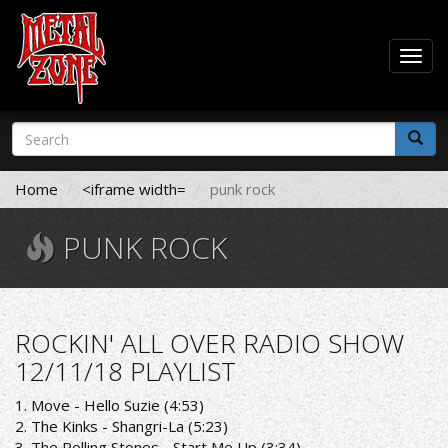
Togg
navig
Skip
Search
to
form
main
Search
content
Home
<iframe width=
punk rock
PUNK ROCK
ROCKIN' ALL OVER RADIO SHOW
12/11/18 PLAYLIST
1. Move - Hello Suzie (4:53)
2. The Kinks - Shangri-La (5:23)
3. The Rolling Stones - Start Me Up (3:34)