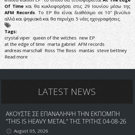
Of Time
και θα κυκλοφορήσει στις 29 Ιουνίου μέσω της
AFM Records
. Το EP θα είναι διαθέσιμο σε 10” βινύλιο
αλλά και ψηφιακά και θα περιέχει 5 νέες ηχογραφήσεις.
Tags:
crystal viper
queen of the witches
new EP
at the edge of time
marta gabriel
AFM records
andreas marschall
Ross The Boss
mantas
steve bettney
Read more
about
CRYSTAL
VIPER:
ΚΥΚΛΟΦΟΡΟΥΝ
ΝΕΟ
EP
LATEST NEWS
ΣΤΟ
ΤΕΛΟΣ
ΙΟΥΝΙΟΥ
ΑΚΟΥΣΤΕ ΣΕ ΕΠΑΝΑΛΗΨΗ ΤΗΝ ΕΚΠΟΜΠΗ
"THIS IS HEAVY METAL" ΤΗΣ ΤΡΙΤΗΣ 04-08-26
August 05, 2026