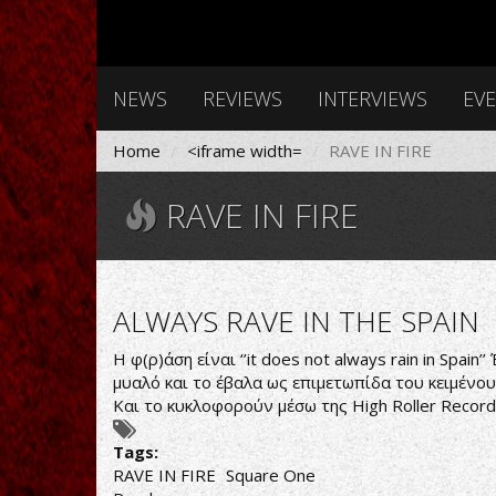
NEWS
REVIEWS
INTERVIEWS
EV
Home
<iframe width=
RAVE IN FIRE
RAVE IN FIRE
ALWAYS RAVE IN THE SPAIN
Η φ(ρ)άση είναι ‘’it does not always rain in Spa
μυαλό και το έβαλα ως επιμετωπίδα του κειμένου
Και το κυκλοφορούν μέσω της High Roller Records
Tags:
RAVE IN FIRE
Square One