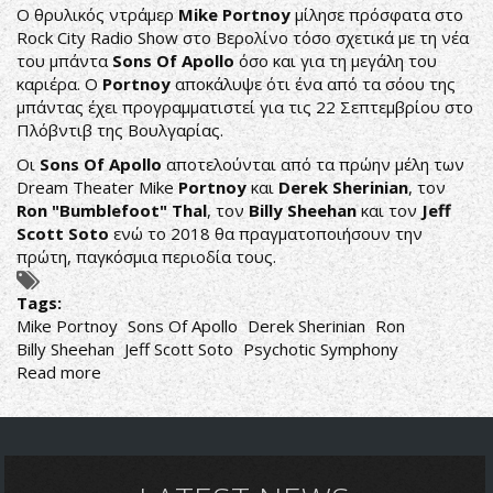
Ο θρυλικός ντράμερ
Mike Portnoy
μίλησε πρόσφατα στο
Rock City Radio Show στο Βερολίνο τόσο σχετικά με τη νέα
του μπάντα
Sons Of Apollo
όσο και για τη μεγάλη του
καριέρα. Ο
Portnoy
αποκάλυψε ότι ένα από τα σόου της
μπάντας έχει προγραμματιστεί για τις 22 Σεπτεμβρίου στο
Πλόβντιβ της Βουλγαρίας.
Οι
Sons Of Apollo
αποτελούνται από τα πρώην μέλη των
Dream Theater Mike
Portnoy
και
Derek Sherinian
, τον
Ron "Bumblefoot" Thal
, τον
Billy Sheehan
και τον
Jeff
Scott Soto
ενώ το 2018 θα πραγματοποιήσουν την
πρώτη, παγκόσμια περιοδία τους.
Tags:
Mike Portnoy
Sons Of Apollo
Derek Sherinian
Ron
Billy Sheehan
Jeff Scott Soto
Psychotic Symphony
Read more
about
MIKE
PORTNOY:
ΑΠΟ
ΤΗΝ
ΑΡΧΗ