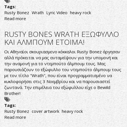
Tags:
Rusty Bonez
Wrath
Lyric Video
heavy rock
Read more
about
RUSTY
BONEZ
RUSTY BONES WRATH ΕΞΩΦΥΛΛΟ
:
ΚΑΙ ΑΛΜΠΟΥΜ ΕΤΟΙΜΑ!
Νέο
τραγούδι
Οι Αθηναίοι σκουριασμενο κόκκαλοι Rusty Bonez άργησαν
και
αλλά πρόκειται να μας ανταμείψουν για την υπομονή και
lyric
την αναμονή για το ντεμπούτο άλμπουμ τους. Mας
video
παρουσιάζουν το εξώφυλλο του ντεμπούτο άλμπουμ τους
από
με τον τίτλο "Wrath", που είναι προγραμματισμένο να
τους
κυκλοφορήσει στις 3 Νοεμβρίου και να παρουσιαστεί
heavy
ζωντανά. Την επιμέλεια του εξώφυλλου είχε ο
Bewild
rockers
Brother
!
Tags:
Rusty Bonez
cover artwork
heavy rock
Read more
about
RUSTY