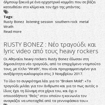
άλμπουμ ξεκινά με ένα ορχηστρικό κομμάτι που σε βάζει
κατευθείαν στο κλίμα και τον ήχο της μπάντας.
Tags:
Rusty Bonez
listening session
southern rock
metal
Wrath
Read more
about
RUSTY
BONEZ:
RUSTY BONEZ : Νέο τραγούδι και
WRATH
lyric video από τους heavy rockers
ΠΡΟΑΚΡΟΑΣΗ
Οι Αθηναίοι heavy rockers Rusty Bonez έδωσαν στη
δημοσιότητα νέο τραγούδι, από το επερχόμενο ντεμπούτο
τους, με τίτλο “Wrath”, που είναι προγραμματισμένο για
ανεξάρτητη κυκλοφορία στις 3 Νοεμβρίου 2017.
Το ίδιο το συγκρότημα λέει για το “Broken Mold”: «Το
τραγούδι μιλάει για τον άνθρωπο και για το πως αυτός ο
ίδιος έχει τη δύναμη στα χέρια του, και όχι ο
οποιοσδήποτε "θεός" στον οποίον η κοινωνία τον
αναγκάζει να υποταχθεί από τα γεννοφάσκια του.»