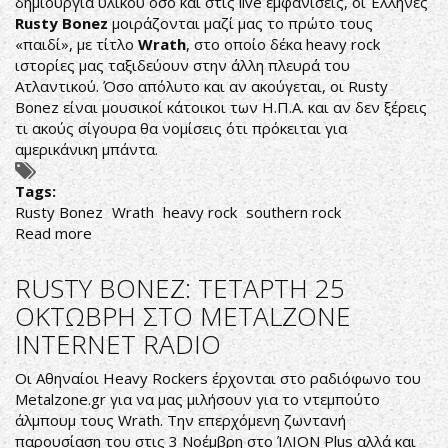
δημιουργία υλικού όσο και στις live εμφανίσεις, οι Έλληνες
Rusty Bonez
μοιράζονται μαζί μας το πρώτο τους
«παιδί», με τίτλο
Wrath
, στο οποίο δέκα heavy rock
ιστορίες μας ταξιδεύουν στην άλλη πλευρά του
Ατλαντικού. Όσο απόλυτο και αν ακούγεται, οι Rusty
Bonez είναι μουσικοί κάτοικοι των Η.Π.Α. και αν δεν ξέρεις
τι ακούς σίγουρα θα νομίσεις ότι πρόκειται για
αμερικάνικη μπάντα.
Tags:
Rusty Bonez
Wrath
heavy rock
southern rock
Read more
about
Στοχευμένος
Θυμός
RUSTY BONEZ: TΕΤΑΡΤΗ 25
ΟΚΤΩΒΡΗ ΣΤΟ METALZONE
INTERNET RADIO
Οι Αθηναίοι Heavy Rockers έρχονται στο ραδιόφωνο του
Metalzone.gr για να μας μιλήσουν για το ντεμπούτο
άλμπουμ τους Wrath. Την επερχόμενη ζωντανή
παρουσίαση του στις 3 Νοέμβρη στο ΊΛΙΟΝ Plus αλλά και