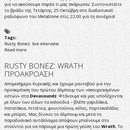
για να ακούσουμε παρέα τι μας σκάρωσαν. Συντονιστείτε
το βράδυ της Τετάρτης 25 Οκτώβρη στο διαδικτυκαό
ραδιόφωνο του Metalzone στις 22.00 για τη συνέχεια!
Tags:
Rusty Bonez
live interview
Read more
about
RUSTY
BONEZ:
RUSTY BONEZ: WRATH
TΕΤΑΡΤΗ
ΠΡΟΑΚΡΟΑΣΗ
25
ΟΚΤΩΒΡΗ
Απομεσήμερο Κυριακής και έχουμε ραντεβού για την
ΣΤΟ
προακρόαση του πρώτου άλμπουμ των «σκουριασμένων
METALZONE
οστών» στα
Devasoundz
. Φτάνουμε και μας υποδέχονται
INTERNET
με όλων των είδων τα καλούδια – βλέπε γαριδάκια,
RADIO
πατατάκια, πιτσίνια, φουντούνια, κόλες, πορτοκαλάδες
και μπύρες. Μας δίνουν το άλμπουμ και μετα το
παραδοσιακό αντάλλαγμα απόψεων μπαίνουμε στο
στούντιο για να πάρουμε μια πρώτη γεύση του
Wrath
. Το