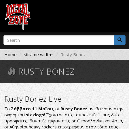
Skip
Search
to
form
main
Search
content
Home
<iframe width=
Rusty Bonez
RUSTY BONEZ
Rusty Bonez Live
Tο
Σάββατο 11 Μαΐου
, οι
Rusty Bonez
ανεβαίνουν στην
σκηνή του
six dogs
! Έχοντας στις “αποσκευές” τους δύο
πρόσφατες, δυνατές εμφανίσεις σε Θεσσαλονίκη και Αρτα,
οι Αθηναίοι heavy rockers επιστρέφουν στον τόπο τους