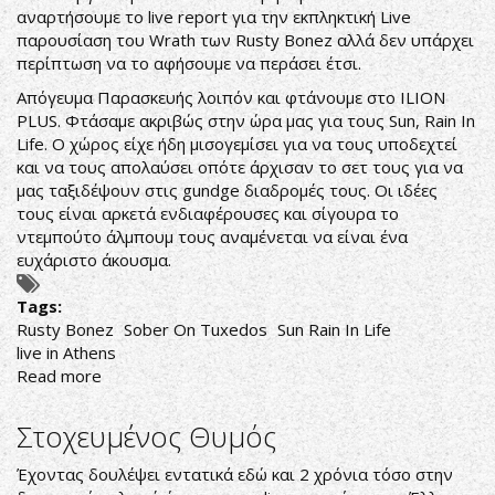
ΤΟΝ
αναρτήσουμε το live report για την εκπληκτική Live
ΑΝΩΝΥΜΟ
παρουσίαση του Wrath των Rusty Bonez αλλά δεν υπάρχει
ΗΡΩΑ!
περίπτωση να το αφήσουμε να περάσει έτσι.
Απόγευμα Παρασκευής λοιπόν και φτάνουμε στο ILION
PLUS. Φτάσαμε ακριβώς στην ώρα μας για τους Sun, Rain In
Life. Ο χώρος είχε ήδη μισογεμίσει για να τους υποδεχτεί
και να τους απολαύσει οπότε άρχισαν το σετ τους για να
μας ταξιδέψουν στις gundge διαδρομές τους. Οι ιδέες
τους είναι αρκετά ενδιαφέρουσες και σίγουρα το
ντεμπούτο άλμπουμ τους αναμένεται να είναι ένα
ευχάριστο άκουσμα.
Tags:
Rusty Bonez
Sober On Tuxedos
Sun Rain In Life
live in Athens
Read more
about
RUSTY
BONEZ..Unleash
Στοχευμένος Θυμός
Their
Wrath
Έχοντας δουλέψει εντατικά εδώ και 2 χρόνια τόσο στην
Live