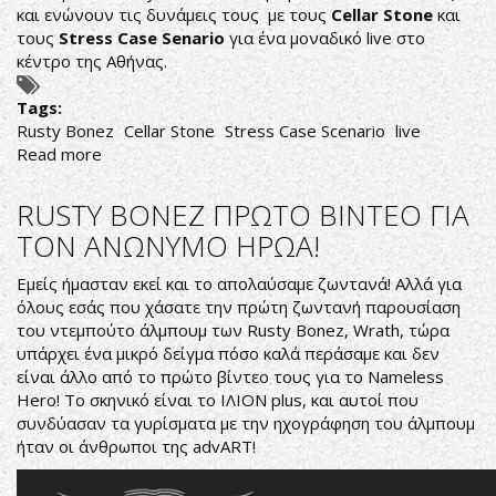
και ενώνουν τις δυνάμεις τους με τους
Cellar Stone
και
τους
Stress Case Senario
για ένα μοναδικό live στο
κέντρο της Αθήνας.
Tags:
Rusty Bonez
Cellar Stone
Stress Case Scenario
live
Read more
about
Rusty
Bonez
RUSTY BONEZ ΠΡΩΤΟ ΒΙΝΤΕΟ ΓΙΑ
Live
ΤΟΝ ΑΝΩΝΥΜΟ ΗΡΩΑ!
Εμείς ήμασταν εκεί και το απολαύσαμε ζωντανά! Aλλά για
όλους εσάς που χάσατε την πρώτη ζωντανή παρουσίαση
του ντεμπούτο άλμπουμ των Rusty Bonez, Wrath, τώρα
υπάρχει ένα μικρό δείγμα πόσο καλά περάσαμε και δεν
είναι άλλο από το πρώτο βίντεο τους για το Nameless
Hero! Το σκηνικό είναι το
ΙΛΙΟΝ plus
, και αυτοί που
συνδύασαν τα γυρίσματα με την ηχογράφηση του άλμπουμ
ήταν οι άνθρωποι της advART!