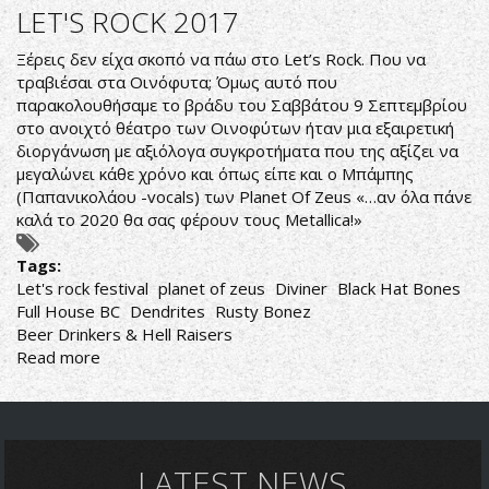
BONES
LET'S ROCK 2017
WRATH
ΕΞΩΦΥΛΛΟ
Ξέρεις δεν είχα σκοπό να πάω στο Let’s Rock. Που να
ΚΑΙ
τραβιέσαι στα Οινόφυτα; Όμως αυτό που
ΑΛΜΠΟΥΜ
παρακολουθήσαμε το βράδυ του Σαββάτου 9 Σεπτεμβρίου
ΕΤΟΙΜΑ!
στο ανοιχτό θέατρο των Οινοφύτων ήταν μια εξαιρετική
διοργάνωση με αξιόλογα συγκροτήματα που της αξίζει να
μεγαλώνει κάθε χρόνο και όπως είπε και ο Μπάμπης
(Παπανικολάου -vocals) των Planet Of Zeus «…αν όλα πάνε
καλά το 2020 θα σας φέρουν τους Metallica!»
Tags:
Let's rock festival
planet of zeus
Diviner
Black Hat Bones
Full House BC
Dendrites
Rusty Bonez
Beer Drinkers & Hell Raisers
Read more
about
LET'S
ROCK
2017
LATEST NEWS