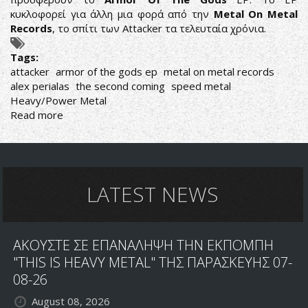
κυκλοφορεί για άλλη μια φορά από την
Metal On Metal
Records
, το σπίτι των Attacker τα τελευταία χρόνια.
Tags:
attacker
armor of the gods ep
metal on metal records
alex perialas
the second coming
speed metal
Heavy/Power Metal
Read more
about
ATTACKER:
ΚΥΚΛΟΦΟΡΗΣΑΝ
ΤΟ
ARMOR
OF
LATEST NEWS
THE
GODS
EP
ΑΚΟΥΣΤΕ ΣΕ ΕΠΑΝΑΛΗΨΗ ΤΗΝ ΕΚΠΟΜΠΗ
"THIS IS HEAVY METAL" ΤΗΣ ΠΑΡΑΣΚΕΥΗΣ 07-
08-26
August 08, 2026