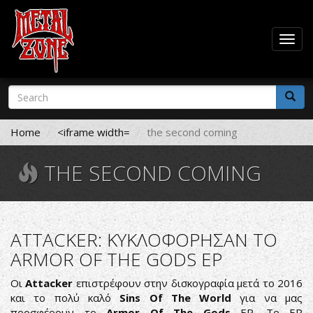
Togg
navig
Skip
Search
to
form
main
Search
content
Home
<iframe width=
the second coming
THE SECOND COMING
ATTACKER: ΚΥΚΛΟΦΟΡΗΣΑΝ ΤΟ
ARMOR OF THE GODS EP
Οι
Attacker
επιστρέφουν στην δισκογραφία μετά το 2016
και το πολύ καλό
Sins Of The World
για να μας
προσφέρουν το
Armor Of The Gods
EP. Το EP