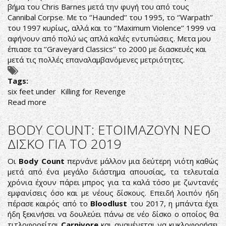
βήμα του Chris Barnes μετά την φυγή του από τους
Cannibal Corpse. Με το ‘’Haunded’’ του 1995, το ‘’Warpath’’
του 1997 κυρίως, αλλά και το ‘’Maximum Violence’’ 1999 να
αφήνουν από πολύ ως απλά καλές εντυπώσεις. Μετα μου
έπιασε τα ‘’Graveyard Classics’’ το 2000 με διασκευές και
μετά τις πολλές επαναλαμβανόμενες μετριότητες.
Tags:
six feet under
Killing for Revenge
Read more
about
DEATH
METAL
BODY COUNT: ETOIMAZOYN NEO
FOR
ΔΙΣΚΟ ΓΙΑ ΤΟ 2019
REVENGE
Οι
Body Count
περνάνε μάλλον μια δεύτερη νιότη καθώς
μετά από ένα μεγάλο διάστημα απουσίας, τα τελευταία
χρόνια έχουν πάρει μπρος για τα καλά τόσο με ζωντανές
εμφανίσεις όσο και με νέους δίσκους. Επειδή λοιπόν ήδη
πέρασε καιρός από το
Bloodlust
του 2017, η μπάντα έχει
ήδη ξεκινήσει να δουλεύει πάνω σε νέο δίσκο ο οποίος θα
τιτλοφορείται
Carnivore
και αναμένεται να κυκλοφορήσει