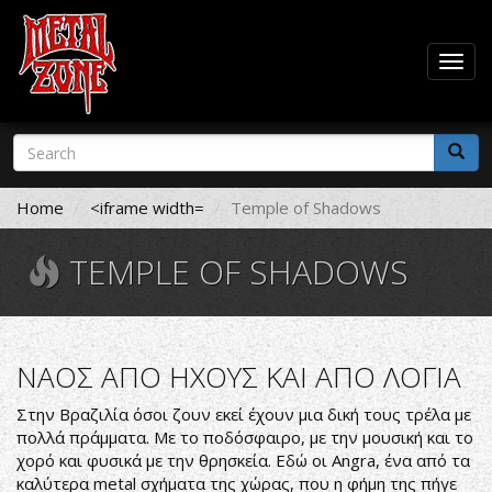
Togg
navig
Skip
Search
to
form
main
Search
content
Home
<iframe width=
Temple of Shadows
TEMPLE OF SHADOWS
ΝΑΟΣ ΑΠΟ ΗΧΟΥΣ ΚΑΙ ΑΠΟ ΛΟΓΙΑ
Στην Βραζιλία όσοι ζουν εκεί έχουν μια δική τους τρέλα με
πολλά πράμματα. Με το ποδόσφαιρο, με την μουσική και το
χορό και φυσικά με την θρησκεία. Εδώ οι Angra, ένα από τα
καλύτερα metal σχήματα της χώρας, που η φήμη της πήγε