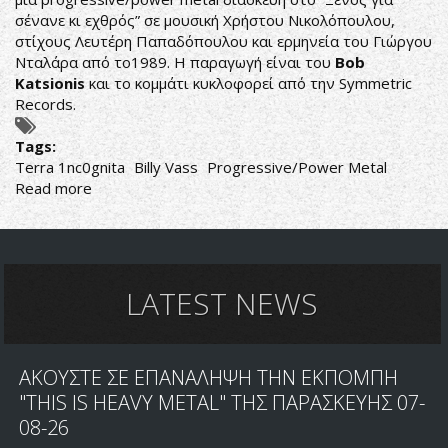
σένανε κι εχθρός” σε μουσική Χρήστου Νικολόπουλου,
στίχους Λευτέρη Παπαδόπουλου και ερμηνεία του Γιώργου
Νταλάρα από το1989. Η παραγωγή
είναι του
Bob
Katsionis
και το κομμάτι κυκλοφορεί από την Symmetric
Records.
Tags:
Terra 1nc0gnita
Billy Vass
Progressive/Power Metal
Read more
about
ΤΕRRA
1NC0GNITA:
NEO
SINGLE
ME
LATEST NEWS
ΤΙΤΛΟ
"STRANGER"
ΑΚΟΥΣΤΕ ΣΕ ΕΠΑΝΑΛΗΨΗ ΤΗΝ ΕΚΠΟΜΠΗ
"THIS IS HEAVY METAL" ΤΗΣ ΠΑΡΑΣΚΕΥΗΣ 07-
08-26