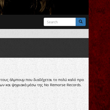
Search
form
Search
νο τους άλμπουμ που διαδέχεται το πολύ καλό προ
υλίων και ψηφιακά μέσω της No Remorse Records.