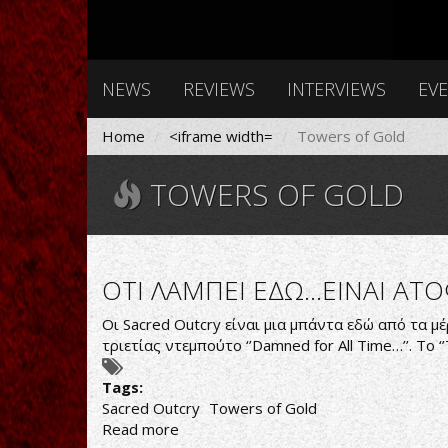
NEWS
REVIEWS
INTERVIEWS
EV
Home
<iframe width=
Towers of Gold
TOWERS OF GOLD
ΟΤΙ ΛΑΜΠΕΙ ΕΔΩ...ΕΙΝΑΙ ΑΤ
Οι Sacred Outcry είναι μια μπάντα εδώ από τα μ
τριετίας ντεμπούτο ‘’Damned for All Time…’’. Το
Tags:
Sacred Outcry
Towers of Gold
Read more
about