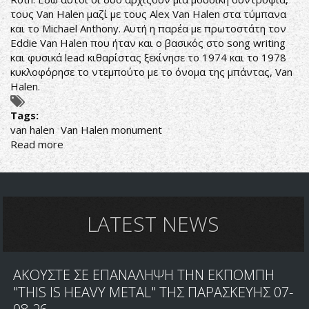
τους Van Halen μαζί με τους Alex Van Halen στα τύμπανα
και το Michael Anthony. Αυτή η παρέα με πρωτοστάτη τον
Eddie Van Halen που ήταν και ο βασικός στο song writing
και φυσικά lead κιθαρίστας ξεκίνησε το 1974 και το 1978
κυκλοφόρησε το ντεμπούτο με το όνομα της μπάντας, Van
Halen.
Tags:
van halen
Van Halen monument
Read more
about
ΠΑΙΧΝΙΔΙΑ
ΜΕ
ΤΟΝ
ΔΙΑΒΟΛΟ...ΤΗΣ
ΚΙΘΑΡΑΣ
LATEST NEWS
‘Η
ΤΗΣ
ΦΩΝΗΣ?
ΑΚΟΥΣΤΕ ΣΕ ΕΠΑΝΑΛΗΨΗ ΤΗΝ ΕΚΠΟΜΠΗ
"THIS IS HEAVY METAL" ΤΗΣ ΠΑΡΑΣΚΕΥΗΣ 07-