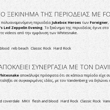
ΤΟ ΞΕΚΙΝΗΜΑ ΤΗΣ ΠΕΡΙΟΔΕΙΑΣ ΜΕ F
η πολυαναμενόμενη περιοδεία
Jukebox Heroes
των
Foreigner
,
s Led Zeppelin Evening
. Το ξεκίνημα της περιοδείας έγινε στο 
τε videos από την εμφάνιση των Whitesnake.
 blood
reb beach
Classic Rock
Hard Rock
ΑΠΟΚΛΕΙΕΙ ΣΥΝΕΡΓΑΣΙΑ ΜΕ ΤΟΝ DAV
hitesnake
αποκάλυψε πρόσφατα ότι σε κάποια περίοδο είχε σ
αταλήξει σε συγκεκριμένες ιδέες, με τον Vandenberg να δηλώνε
id coverdale
MKII
flesh and blood
Hard Rock
Classic Rock
Van