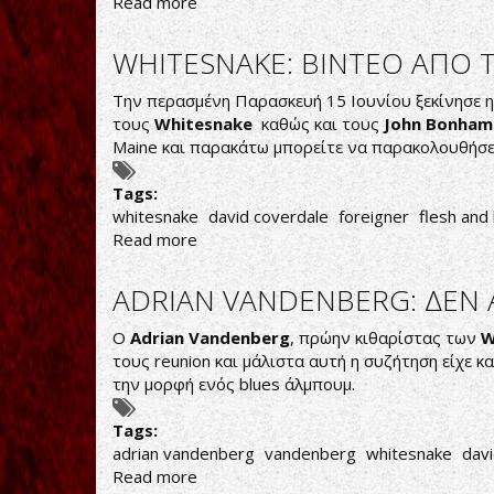
Read more
about
"EΦΥΓΕ"
Ο
WHITESNAKE: ΒΙΝΤΕΟ ΑΠΟ 
ΘΡΥΛΙΚΟΣ
ΠΑΡΑΓΩΓΟΣ
Την περασμένη Παρασκευή 15 Ιουνίου ξεκίνησε 
KEITH
τους
Whitesnake
καθώς και τους
John Bonham'
OLSEN
Maine και παρακάτω μπορείτε να παρακολουθήσε
Tags:
whitesnake
david coverdale
foreigner
flesh and
Read more
about
WHITESNAKE:
ΒΙΝΤΕΟ
ADRIAN VANDENBERG: ΔΕΝ 
ΑΠΟ
ΤΟ
Ο
Adrian Vandenberg
, πρώην κιθαρίστας των
W
ΞΕΚΙΝΗΜΑ
τους reunion και μάλιστα αυτή η συζήτηση είχε κ
ΤΗΣ
την μορφή ενός blues άλμπουμ.
ΠΕΡΙΟΔΕΙΑΣ
ΜΕ
Tags:
FOREIGNER
adrian vandenberg
vandenberg
whitesnake
dav
Read more
about