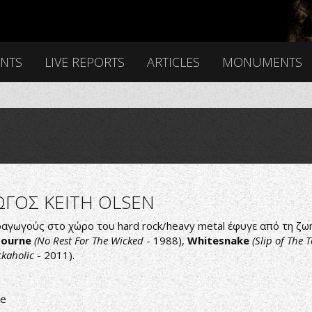
ENTS
LIVE REPORTS
ARTICLES
MONUMENTS
ΩΓΟΣ KEITH OLSEN
ραγωγούς στο χώρο του hard rock/heavy metal έφυγε από τη ζω
bourne
(No Rest For The Wicked
- 1988),
Whitesnake
(Slip of The 
kaholic
- 2011).
ke