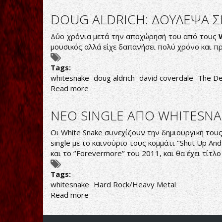
ADRIAN
VANDENBERG:
DOUG ALDRICH: ΔΟΥΛΕΨΑ Σ
ΔΕΝ
ΑΠΟΚΛΕΙΕΙ
Δύο χρόνια μετά την αποχώρησή του από τους
ΣΥΝΕΡΓΑΣΙΑ
μουσικός αλλά είχε δαπανήσει πολύ χρόνο και π
ΜΕ
ΤΟΝ
Tags:
DAVID
whitesnake
doug aldrich
david coverdale
The De
COVERDALE
Read more
about
DOUG
ALDRICH:
ΝΕΟ SINGLE ΑΠΟ WHITESNA
ΔΟΥΛΕΨΑ
ΣΚΛΗΡΑ
Οι White Snake συνεχίζουν την δημιουργική του
ΓΙΑ
single με το καινούριο τους κομμάτι ‘’Shut Up An
ΝΑ
και το ‘’Forevermore’’ του 2011, και θα έχει τίτλ
ΚΡΑΤΗΣΩ
ΖΩΝΤΑΝΟΥΣ
Tags:
ΤΟΥΣ
whitesnake
Hard Rock/Heavy Metal
WHITESNAKE
Read more
about
ΝΕΟ
SINGLE