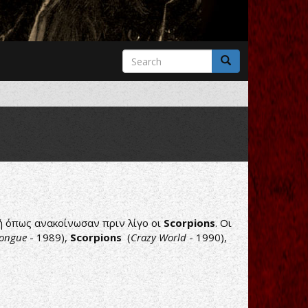
Search
form
Search
ή όπως ανακοίνωσαν πριν λίγο οι
Scorpions
. Oι
Tongue
- 1989),
Scorpions
(
Crazy World
- 1990),