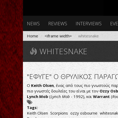
NEWS
REVIEWS
INTERVIEWS
EV
Home
<iframe width=
whitesnake
WHITESNAKE
"EΦΥΓΕ" Ο ΘΡΥΛΙΚΟΣ ΠΑΡΑΓ
Ο
Keith Olsen
, ένας από τους πιο γνωστούς πα
πιο γνωστές δουλείες του είναι με τον
Ozzy Os
Lynch Mob
(
Lynch Mob
- 1992), και
Warrant
(
Roc
Tags:
Κeith Olsen
Scorpions
ozzy osbourne
whitesna