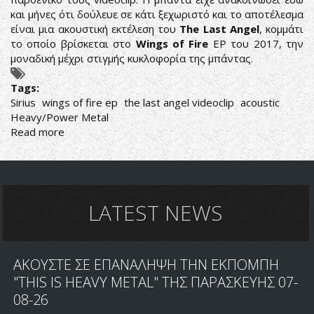
και μήνες ότι δούλευε σε κάτι ξεχωριστό και το αποτέλεσμα
είναι μια ακουστική εκτέλεση του
The Last Angel
, κομμάτι
το οποίο βρίσκεται στο
Wings of Fire
EP του 2017, την
μοναδική μέχρι στιγμής κυκλοφορία της μπάντας.
Tags:
Sirius
wings of fire ep
the last angel videoclip
acoustic
Heavy/Power Metal
Read more
about
SIRIUS:
ΔΕΙΤΕ
ΤΟ
ΠΡΩΤΟ
ΤΟΥΣ
LATEST NEWS
VIDEOCLIP!
ΑΚΟΥΣΤΕ ΣΕ ΕΠΑΝΑΛΗΨΗ ΤΗΝ ΕΚΠΟΜΠΗ
"THIS IS HEAVY METAL" ΤΗΣ ΠΑΡΑΣΚΕΥΗΣ 07-
08-26