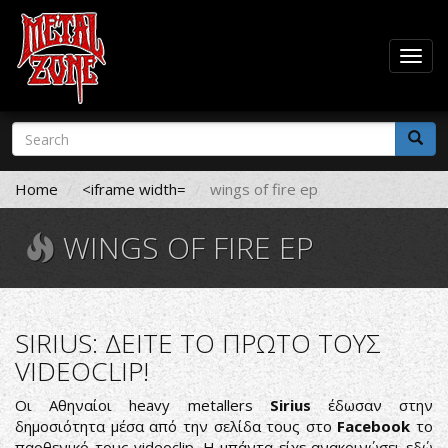
Togg
navig
Skip
Search
to
form
main
Search
content
Home
<iframe width=
wings of fire ep
WINGS OF FIRE EP
SIRIUS: ΔΕΙΤΕ ΤΟ ΠΡΩΤΟ ΤΟΥΣ
VIDEOCLIP!
Οι Αθηναίοι heavy metallers
Sirius
έδωσαν στην
δημοσιότητα μέσα από την σελίδα τους στο
Facebook
το
παρθενικό τους videoclip. Η μπάντα είχε ανακοινώσει εδώ