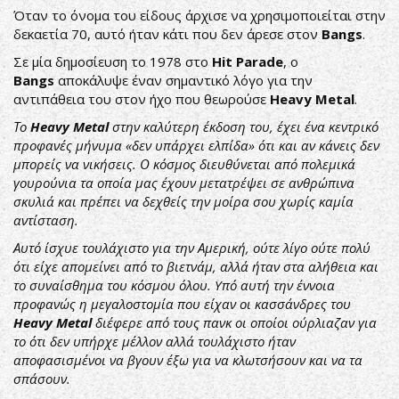
Όταν το όνομα του είδους άρχισε να χρησιμοποιείται στην
δεκαετία 70, αυτό ήταν κάτι που δεν άρεσε στον
Bangs
.
Σε μία δημοσίευση το 1978 στο
Hit Parade
, o
Bangs
αποκάλυψε έναν σημαντικό λόγο για την
αντιπάθεια του στον ήχο που θεωρούσε
Heavy Metal
.
Το
Heavy Metal
στην καλύτερη έκδοση του, έχει ένα κεντρικό
προφανές μήνυμα «δεν υπάρχει ελπίδα» ότι και αν κάνεις δεν
μπορείς να νικήσεις. Ο κόσμος διευθύνεται από πολεμικά
γουρούνια τα οποία μας έχουν μετατρέψει σε ανθρώπινα
σκυλιά και πρέπει να δεχθείς την μοίρα σου χωρίς καμία
αντίσταση.
Αυτό ίσχυε τουλάχιστο για την Αμερική, ούτε λίγο ούτε πολύ
ότι είχε απομείνει από το βιετνάμ, αλλά ήταν στα αλήθεια και
το συναίσθημα του κόσμου όλου. Yπό αυτή την έννοια
προφανώς η μεγαλοστομία που είχαν οι κασσάνδρες του
Heavy Metal
διέφερε από τους πανκ οι οποίοι ούρλιαζαν για
το ότι δεν υπήρχε μέλλον αλλά τουλάχιστο ήταν
αποφασισμένοι να βγουν έξω για να κλωτσήσουν και να τα
σπάσουν.