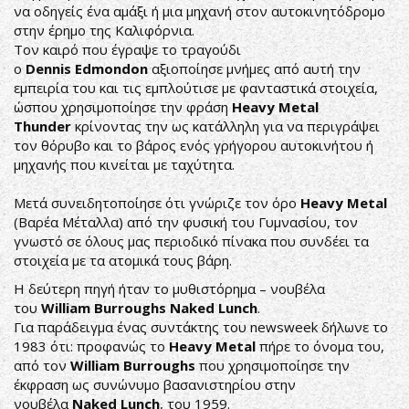
να οδηγείς ένα αμάξι ή μια μηχανή στον αυτοκινητόδρομο
στην έρημο της Καλιφόρνια.
Τον καιρό που έγραψε το τραγούδι
ο
Dennis Edmondon
αξιοποίησε μνήμες από αυτή την
εμπειρία του και τις εμπλούτισε με φανταστικά στοιχεία,
ώσπου χρησιμοποίησε την φράση
Heavy Metal
Thunder
κρίνοντας την ως κατάλληλη για να περιγράψει
τον θόρυβο και το βάρος ενός γρήγορου αυτοκινήτου ή
μηχανής που κινείται με ταχύτητα.
Μετά συνειδητοποίησε ότι γνώριζε τον όρο
Heavy Metal
(Βαρέα Μέταλλα) από την φυσική του Γυμνασίου, τον
γνωστό σε όλους μας περιοδικό πίνακα που συνδέει τα
στοιχεία με τα ατομικά τους βάρη.
Η δεύτερη πηγή ήταν το μυθιστόρημα – νουβέλα
του
William Burroughs
Naked Lunch
.
Για παράδειγμα ένας συντάκτης του newsweek δήλωνε το
1983 ότι: προφανώς το
Heavy Metal
πήρε το όνομα του,
από τον
William Burroughs
που χρησιμοποίησε την
έκφραση ως συνώνυμο βασανιστηρίου στην
νουβέλα
Naked Lunch
, του 1959.