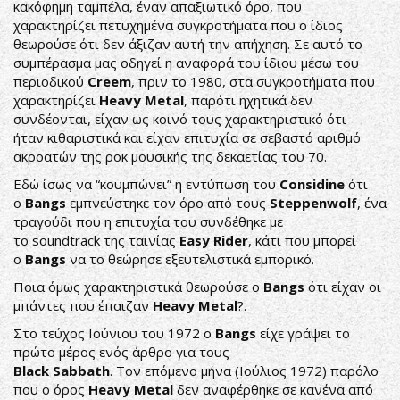
κακόφημη ταμπέλα, έναν απαξιωτικό όρο, που
χαρακτηρίζει πετυχημένα συγκροτήματα που ο ίδιος
θεωρούσε ότι δεν άξιζαν αυτή την απήχηση. Σε αυτό το
συμπέρασμα μας οδηγεί η αναφορά του ίδιου μέσω του
περιοδικού
Creem
, πριν το 1980, στα συγκροτήματα που
χαρακτηρίζει
Heavy Metal
, παρότι ηχητικά δεν
συνδέονται, είχαν ως κοινό τους χαρακτηριστικό ότι
ήταν κιθαριστικά και είχαν επιτυχία σε σεβαστό αριθμό
ακροατών της ροκ μουσικής της δεκαετίας του 70.
Εδώ ίσως να “κουμπώνει” η εντύπωση του
Considine
ότι
ο
Bangs
εμπνεύστηκε τον όρο από τους
Steppenwolf
, ένα
τραγούδι που η επιτυχία του συνδέθηκε με
το soundtrack της ταινίας
Easy Rider
, κάτι που μπορεί
o
Bangs
να το θεώρησε εξευτελιστικά εμπορικό.
Ποια όμως χαρακτηριστικά θεωρούσε ο
Bangs
ότι είχαν οι
μπάντες που έπαιζαν
Heavy Metal
?.
Στο τεύχος Ιούνιου του 1972 ο
Bangs
είχε γράψει το
πρώτο μέρος ενός άρθρο για τους
Black Sabbath
. Τον επόμενο μήνα (Ιούλιος 1972) παρόλο
που ο όρος
Heavy Metal
δεν αναφέρθηκε σε κανένα από