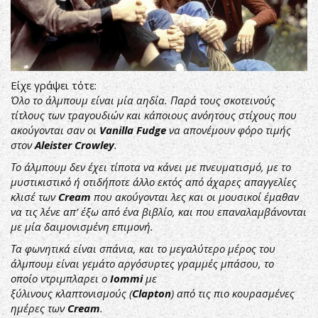
Είχε γράψει τότε:
Όλο το άλμπουμ είναι μία αηδία. Παρά τους σκοτεινούς
τίτλους των τραγουδιών και κάποιους ανόητους στίχους που
ακούγονται σαν οι
Vanilla Fudge
να απονέμουν φόρο τιμής
στον
Aleister Crowley
.
Το άλμπουμ δεν έχει τίποτα να κάνει με πνευματισμό, με το
μυστικιστικό ή οτιδήποτε άλλο εκτός από άχαρες απαγγελίες
κλισέ των
Cream
που ακούγονται λες και οι μουσικοί έμαθαν
να τις λένε απ’ έξω από ένα βιβλίο, και που επαναλαμβάνονται
με μία δαιμονισμένη επιμονή.
Τα φωνητικά είναι σπάνια, και το μεγαλύτερο μέρος του
άλμπουμ είναι γεμάτο αργόσυρτες γραμμές μπάσου, το
οποίο ντριμπλαρει ο
Iommi
με
ξύλινους κλαπτονισμούς (
Clapton
) από τις πιο κουρασμένες
ημέρες των
Cream
.