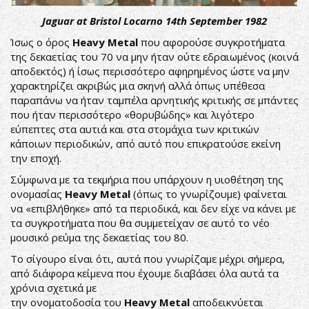
Jaguar at Bristol Locarno 14th September 1982
Ίσως ο όρος
Heavy Metal
που αφορούσε συγκροτήματα
της δεκαετίας του 70 να μην ήταν ούτε εδραιωμένος (κοινά
αποδεκτός) ή ίσως περισσότερο αφηρημένος ώστε να μην
χαρακτηρίζει ακριβώς μια σκηνή αλλά όπως υπέθεσα
παραπάνω να ήταν ταμπέλα αρνητικής κριτικής σε μπάντες
που ήταν περισσότερο «θορυβώδης» και λιγότερο
εύπεπτες στα αυτιά και στα στομάχια των κριτικών
κάποιων περιοδικών, από αυτό που επικρατούσε εκείνη
την εποχή.
Σύμφωνα με τα τεκμήρια που υπάρχουν η υιοθέτηση της
ονομασίας
Heavy Metal
(όπως το γνωρίζουμε) φαίνεται
να «επιβλήθηκε» από τα περιοδικά, και δεν είχε να κάνει με
τα συγκροτήματα που θα συμμετείχαν σε αυτό το νέο
μουσικό ρεύμα της δεκαετίας του 80.
Το σίγουρο είναι ότι, αυτά που γνωρίζαμε μέχρι σήμερα,
από διάφορα κείμενα που έχουμε διαβάσει όλα αυτά τα
χρόνια σχετικά με
την ονοματοδοσία του
Heavy Metal
αποδεικνύεται