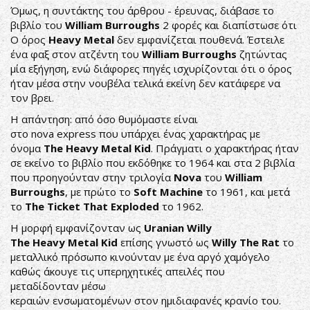
Όμως, η συντάκτης του άρθρου - έρευνας, διάβασε το
βιβλίο του
William Burroughs
2 φορές και διαπίστωσε ότι
Ο όρος
Heavy Metal
δεν εμφανίζεται πουθενά. Έστειλε
ένα φαξ στον ατζέντη του
William Burroughs
ζητώντας
μία εξήγηση, ενώ διάφορες πηγές ισχυρίζονται ότι ο όρος
ήταν μέσα στην νουβέλα τελικά εκείνη δεν κατάφερε να
τον βρει.
Η απάντηση: από όσο θυμόμαστε είναι
στο nova express που υπάρχει ένας χαρακτήρας με
όνομα
The Heavy Metal Kid
. Πράγματι ο χαρακτήρας ήταν
σε εκείνο το βιβλίο που εκδόθηκε το 1964 και στα 2 βιβλία
που προηγούνταν στην τριλογία
Nova
του
William
Burroughs
, με πρώτο το
Soft Machine
το 1961, και μετά
το
The Ticket That Exploded
το 1962.
Η μορφή εμφανίζονταν ως
Uranian Willy
The Heavy Metal Kid
επίσης γνωστό ως
Willy The Rat
το
μεταλλικό πρόσωπο κινούνταν με ένα αργό χαμόγελο
καθώς άκουγε τις υπερηχητικές απειλές που
μεταδίδονταν μέσω
κεραιών ενσωματομένων στον ημιδιαφανές κρανίο του.