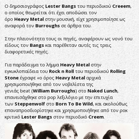
Ο δημοσιογράφος
Lester Bangs
του περιοδικού
Creeem
,
ο οποίος θεωρείται ότι έχει αποδώσει τον
όρο
Heavy Metal
στην μουσική, είχε χρησιμοποίησε ως
αναφορά τον
Burroughs
σε άρθρα του.
Στην πλειονότητα τους οι πηγές, αναφέρουν ως νονό του
είδους τον
Bangs
και παρέθεταν αυτές τις τρεις
διαφορετικές πηγές.
Για παράδειγμα το λήμμα
Heavy Metal
στην
εγκυκλοπαίδεια του
Rock n Roll
του περιοδικού
Rolling
Stone
έγραφε «ο όρος
Heavy Metal
αρχικά
χρησιμοποιήθηκε από τον νοβελίστα της
γενιάς beat (
William Burroughs
) στο
Naked Lunch
,
επανεισάχθηκε στο pop λεξιλόγιο με την επιτυχία
των
Steppenwolf
στο
Born To Be Wild
, και ακολούθως
επαναπροσδιορίστηκε και χρησιμοποιήθηκε από τον ροκ
κριτικό
Lester Bangs
στον περιοδικό
Creem
.