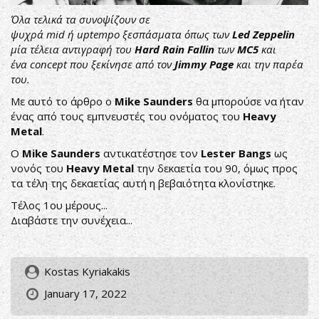
Όλα τελικά τα συνοψίζουν σε
ψυχρά mid ή uptempo ξεσπάσματα όπως των
Led Zeppelin
μία τέλεια αντιγραφή του
Hard Rain Fallin
των
MC5
και
ένα concept που ξεκίνησε από τον
Jimmy Page
και την παρέα
του.
Με αυτό το άρθρο ο
Mike Saunders
θα μπορούσε να ήταν
ένας από τους εμπνευστές του ονόματος του
Heavy
Metal
.
Ο
Mike Saunders
αντικατέστησε τον
Lester Bangs
ως
νονός του
Heavy Metal
την δεκαετία του 90, όμως προς
τα τέλη της δεκαετίας αυτή η βεβαιότητα κλονίστηκε.
Τέλος 1ου μέρους...
Διαβάστε την συνέχεια...
Kostas Kyriakakis
January 17, 2022