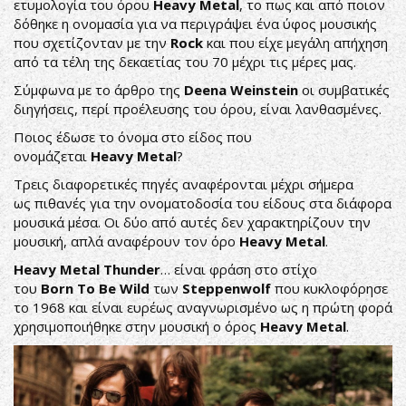
ετυμολογία του όρου
Heavy Metal
, το πως και από ποιον
δόθηκε η ονομασία για να περιγράψει ένα ύφος μουσικής
που σχετίζονταν με την
Rock
και που είχε μεγάλη απήχηση
από τα τέλη της δεκαετίας του 70 μέχρι τις μέρες μας.
Σύμφωνα με το άρθρο της
Deena Weinstein
οι συμβατικές
διηγήσεις, περί προέλευσης του όρου, είναι λανθασμένες.
Ποιος έδωσε το όνομα στο είδος που
ονομάζεται
Heavy Metal
?
Τρεις διαφορετικές πηγές αναφέρονται μέχρι σήμερα
ως πιθανές για την ονοματοδοσία του είδους στα διάφορα
μουσικά μέσα. Οι δύο από αυτές δεν χαρακτηρίζουν την
μουσική, απλά αναφέρουν τον όρο
Heavy Metal
.
Heavy Metal Τhunder
… είναι φράση στο στίχο
του
Born To Be Wild
των
Steppenwolf
που κυκλοφόρησε
το 1968 και είναι ευρέως αναγνωρισμένο ως η πρώτη φορά
χρησιμοποιήθηκε στην μουσική ο όρος
Heavy Metal
.