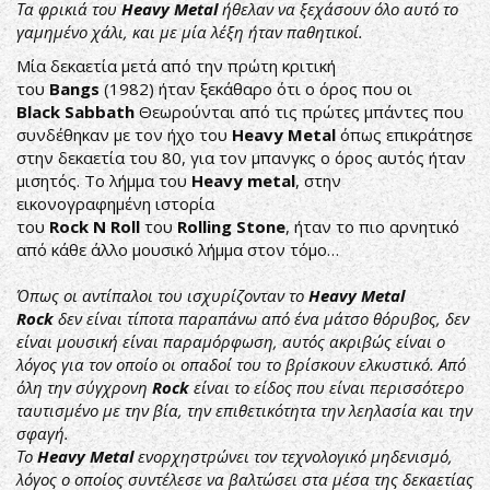
Τα φρικιά του
Heavy Metal
ήθελαν να ξεχάσουν όλο αυτό το
γαμημένο χάλι, και με μία λέξη ήταν παθητικοί.
Μία δεκαετία μετά από την πρώτη κριτική
του
Bangs
(1982) ήταν ξεκάθαρο ότι ο όρος που οι
Black Sabbath
Θεωρούνται από τις πρώτες μπάντες που
συνδέθηκαν με τον ήχο του
Heavy Metal
όπως επικράτησε
στην δεκαετία του 80, για τον μπανγκς ο όρος αυτός ήταν
μισητός. Το λήμμα του
Heavy metal
, στην
εικονογραφημένη ιστορία
του
Rock N Roll
του
Rolling Stone
, ήταν το πιο αρνητικό
από κάθε άλλο μουσικό λήμμα στον τόμο…
Όπως οι αντίπαλοι του ισχυρίζονταν το
Heavy Metal
Rock
δεν είναι τίποτα παραπάνω από ένα μάτσο θόρυβος, δεν
είναι μουσική είναι παραμόρφωση, αυτός ακριβώς είναι ο
λόγος για τον οποίο οι οπαδοί του το βρίσκουν ελκυστικό. Από
όλη την σύγχρονη
Rock
είναι το είδος που είναι περισσότερο
ταυτισμένο με την βία, την επιθετικότητα την λεηλασία και την
σφαγή.
Το
Heavy Metal
ενορχηστρώνει τον τεχνολογικό μηδενισμό,
λόγος ο οποίος συντέλεσε να βαλτώσει στα μέσα της δεκαετίας