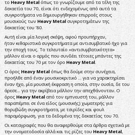
το
Heavy Metal
όπως το γνωρίζουμε από τα τέλη της
δεκαετία του 70, είναι ότι ενδεχομένως από αυτά τα
συγκροτήματα να δημιουργήθηκαν επιρροές στους
μουσικούς των
Heavy Metal
συγκροτημάτων της
δεκαετίας του ‘80.
Αυτή είναι μία λογική σκέψη, αφού προυπήρχαν,
ήταν κιθαριστικά συγκροτήματα με αντισυμβατικό ήχο για
την εποχή τους. Το τελευταίο «αντισυμβατικότητα»
μάλλον είναι ο αρμός που συνδέει τέτοιες μπάντες της
δεκαετίας του 70 με τον όρο
Heavy Metal
.
Ο όρος
Heavy Metal
όπως θα δούμε στην συνέχεια,
προήλθε από έναν μουσικοκριτικό … για να χαρακτηρίσει
έναν ήχο, μία μουσική έκφραση η οποία, στην ουσία, δε του
άρεσε… για την ακρίβεια μάλλον την απεχθάνονταν. Ο
όρος
Ηeavy Metal
από τον εμπνευστή του, μάλλον
παραπέμπει σε ένα είδος (μουσικής) χωματερής για
θορυβώδη συγκροτήματα, με τσιρίδες και φουλ
παραμόρφωση, για τα δεδομένα της δεκαετίας του 70.
Οι καταγραφές που θα αναφερθούμε στα άρθρα σχετικά με
την ονοματοδοσία αλλά και τις ρίζες του
Heavy Metal
,