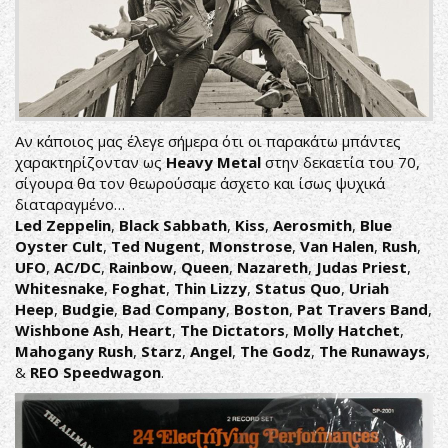
Αν κάποιος μας έλεγε σήμερα ότι οι παρακάτω μπάντες
χαρακτηρίζονταν ως
Heavy Metal
στην δεκαετία του 70,
σίγουρα θα τον θεωρούσαμε άσχετο και ίσως ψυχικά
διαταραγμένο…
Led Zeppelin
,
Black Sabbath
,
Kiss
,
Aerosmith
,
Blue
Oyster Cult
,
Ted Nugent
,
Monstrose
,
Van Halen
,
Rush
,
UFO
,
AC/DC
,
Rainbow
,
Queen
,
Nazareth
,
Judas Priest
,
Whitesnake
,
Foghat
,
Thin Lizzy
,
Status Quo
,
Uriah
Heep
,
Budgie
,
Bad Company
,
Boston
,
Pat Travers Band
,
Wishbone Ash
,
Heart
,
The Dictators
,
Molly Hatchet
,
Mahogany Rush
,
Starz
,
Angel
,
The Godz
,
The Runaways
,
&
REO Speedwagon
.