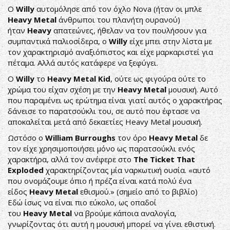
Ο
Willy
αυτομόλησε από τον όχλο Nova (ήταν οι μπλε
Heavy Metal
άνθρωποι του πλανήτη ουρανού)
ήταν
Heavy
απατεώνες, ήθελαν να τον πουλήσουν για
συμπαντικά παλιοσίδερα, ο
Willy
είχε μπει στην λίστα με
τον χαρακτηρισμό αναξιόπιστος και είχε μαρκαριστεί για
πέταμα. Αλλά αυτός κατάφερε να ξεφύγει.
Ο
Willy
το
Heavy Metal Kid
, ούτε ως φιγούρα ούτε το
χρώμα του είχαν σχέση με την
Heavy Metal
μουσική. Αυτό
που παραμένει ως ερώτημα είναι γιατί αυτός ο χαρακτήρας
δάνεισε το παρατσούκλι του, σε αυτό που έφτασε να
αποκαλείται μετά από δεκαετίες Heavy Metal μουσική.
Ωστόσο ο
William Burroughs
τον όρο
Heavy Metal
δε
τον είχε χρησιμοποιήσει μόνο ως παρατσούκλι ενός
χαρακτήρα, αλλά τον ανέφερε στο
The Ticket That
Exploded
χαρακτηρίζοντας μία ναρκωτική ουσία. «αυτό
που ονομάζουμε όπιο ή πρέζα είναι κατά πολύ ένα
είδος
Heavy Metal
εθισμού.» (σημείο από το βιβλίο)
Εδώ ίσως να είναι πιο εύκολο, ως οπαδοί
του
Heavy Metal
να βρούμε κάποια αναλογία,
γνωρίζοντας ότι αυτή η μουσική μπορεί να γίνει εθιστική.