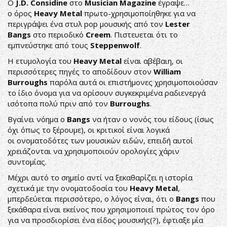
Ο
J.D. Considine
στο
Musician Magazine
έγραψε…
ο όρος
Heavy Metal
πρωτο-χρησιμοποίηθηκε για να
περιγράψει ένα στυλ pop μουσικής από τον
Lester
Bangs
στο περιοδικό
Creem
. Πιστευεται ότι το
εμπνεύστηκε από τους
Steppenwolf
.
Η ετυμολογία του
Heavy Metal
είναι αβέβαιη, οι
περισσότερες πηγές το αποδίδουν στον
William
Burroughs
παρόλα αυτά οι επιστήμονες χρησιμοποιούσαν
το ίδιο όνομα για να ορίσουν συγκεκριμένα ραδιενεργά
ισότοπα πολύ πριν από τον
Burroughs
.
Βγαίνει νόημα o
Bangs
να ήταν ο νονός του είδους (ίσως
όχι όπως το ξέρουμε), οι κριτικοί είναι λογικά
οι ονοματοδότες των μουσικών ειδών, επειδή αυτοί
χρειάζονται να χρησιμοποιούν ορολογίες χάριν
συντομίας.
Μέχρι αυτό το σημείο αντί να ξεκαθαρίζει η ιστορία
σχετικά με την ονοματοδοσία του
Heavy Metal
,
μπερδεύεται περισσότερο, ο λόγος είναι, ότι ο
Bangs
που
ξεκάθαρα είναι εκείνος που χρησιμοποιεί πρώτος τον όρο
για να προσδιορίσει ένα είδος μουσικής(?), έφτιαξε μία