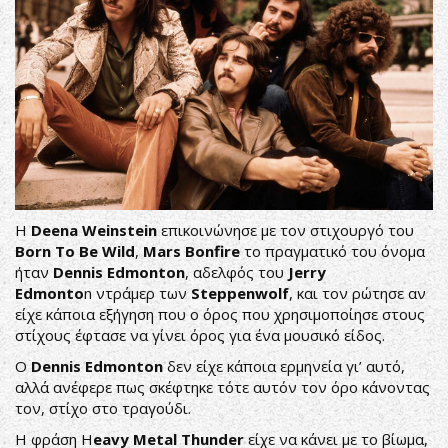
Η
Deena Weinstein
επικοινώνησε με τον στιχουργό του
Βorn Τo Βe Wild
,
Mars Bonfire
το πραγματικό του όνομα
ήταν
Dennis Edmonton
, αδελφός του
Jerry
Edmonto
n ντράμερ των
Steppenwolf
, και τον ρώτησε αν
είχε κάποια εξήγηση που ο όρος που χρησιμοποίησε στους
στίχους έφτασε να γίνει όρος για ένα μουσικό είδος.
Ο
Dennis Edmonton
δεν είχε κάποια ερμηνεία γι’ αυτό,
αλλά ανέφερε πως σκέφτηκε τότε αυτόν τον όρο κάνοντας
τον, στίχο στο τραγούδι.
Η φράση H
eavy Metal Thunder
είχε να κάνει με το βίωμα,