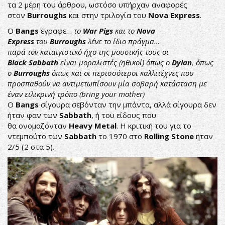
τα 2 μέρη του άρθρου, ωστόσο υπήρχαν αναφορές
στον
Burroughs
και στην τριλογία του
Nova Express
.
Ο
Bangs
έγραφε…
το
War Pigs
και το
Nova
Express
του
Burroughs
λένε το ίδιο πράγμα…
παρά τον καταιγιστικό ήχο της μουσικής τους οι
Black Sabbath
είναι μοραλιστές (ηθικοί) όπως ο
Dylan
, όπως
ο
Burroughs
όπως και οι περισσότεροι καλλιτέχνες που
προσπαθούν να αντιμετωπίσουν μία σοβαρή κατάσταση με
έναν ειλικρινή τρόπο (bring your mother)
Ο
Bangs
σίγουρα σεβόνταν την μπάντα, αλλά σίγουρα δεν
ήταν φαν των
Sabbath
, ή του είδους που
θα ονομαζόνταν
Heavy Metal
. Η κριτική του για το
ντεμπούτο των
Sabbath
το 1970 στο
Rolling Stone
ήταν
2/5 (2 στα 5).