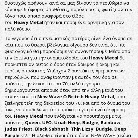
δυστυχώς αφήνουν κενά και μας δίνουν το περιθώριο να
κάνουμε διάφορες υποθέσεις, παρόλα αυτά, φωτίζουν τον
λόγο που, όποια αναφορά στο είδος
του
Heavy Metal
ήταν και παραμένει αρνητική για τον
πολύ κόσμο.
Το γεγονός ότι ο πνευματικός πατέρας δίνει ένα όνομα σε
κάτι που το θεωρεί βδέλυγμα, σίγουρα δεν είναι ότι πιο
φυσιολογικό θα μπορούσαμε να συναντήσουμε. Μέσα από
την έρευνα για την ονοματοδοσία του
Heavy Metal
δε
προκύπτει αν αυτός ο όρος ήταν δόκιμος ή ακόμη και
ευρέως αποδεκτός. Υπήρχαν 2 συντάκτες Αμερικάνικων
περιοδικών που αναφέρονταν με αυτόν τον όρο σε
μπάντες την δεκαετία του 70, αλλά σίγουρα
δημιουργούνται απορίες όταν από την άλλη μεριά του
ατλαντικού το
New Wave O British Heavy Metal
, που
ξεκίνησε τέλη της δεκαετίας του 70, και από το όνομα του
ίσως να υποδηλώνει ότι επρόκειτο για μία νέα έκφραση
του
Heavy Metal
που ενδέχεται να προυπήρχε με τις
μπάντες:
Queen
,
UFO
,
Uriah Heep
,
Budgie
,
Rainbow
,
Judas Priest
,
Black Sabbath
,
Thin Lizzy
,
Budgie
,
Deep
Purple
κτλ... Η αλήθεια είναι ότι ο όρος NEW WAVE (ακόμα