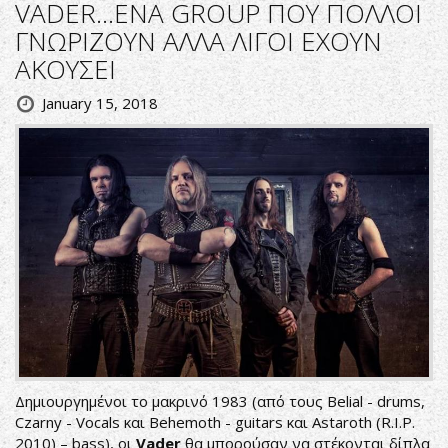
VADER...ΕΝΑ GROUP ΠΟΥ ΠΟΛΛΟΙ
ΓΝΩΡΙΖΟΥΝ ΑΛΛΑ ΛΙΓΟΙ ΕΧΟΥΝ
ΑΚΟΥΣΕΙ
January 15, 2018
Δημιουργημένοι το μακρινό 1983 (από τους Belial - drums,
Czarny - Vocals και Behemoth - guitars και Astaroth (R.I.P.
2010) – bass), οι
Vader
θα μπορούσαν να στέκονται δίπλα