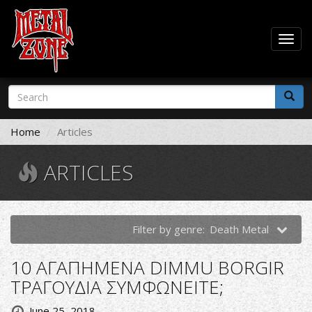
Togg
navig
Skip
Search
to
form
main
Search
content
Home
Articles
ARTICLES
Filter by genre:
Death Metal
10 ΑΓΑΠΗΜΕΝΑ DIMMU BORGIR
ΤΡΑΓΟΥΔΙΑ ΣΥΜΦΩΝΕΙΤΕ;
June 25, 2018