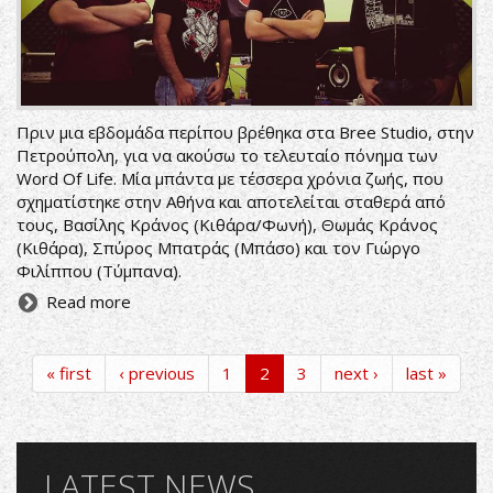
Πριν μια εβδομάδα περίπου βρέθηκα στα Bree Studio, στην
Πετρούπολη, για να ακούσω το τελευταίο πόνημα των
Word Of Life. Μία μπάντα με τέσσερα χρόνια ζωής, που
σχηματίστηκε στην Αθήνα και αποτελείται σταθερά από
τους, Βασίλης Κράνος (Κιθάρα/Φωνή), Θωμάς Κράνος
(Κιθάρα), Σπύρος Μπατράς (Μπάσο) και τον Γιώργο
Φιλίππου (Τύμπανα).
Read more
« first
‹ previous
1
2
3
next ›
last »
LATEST NEWS