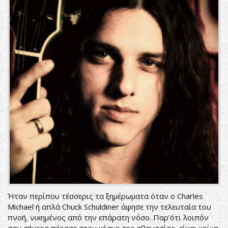
Ήταν περίπου τέσσερις τα ξημέρωματα όταν ο Charles
Michael ή απλά Chuck Schuldiner άφησε την τελευταία του
πνοή, νικημένος από την επάρατη νόσο. Παρ’ότι λοιπόν
σαν σήμερα πέρασε στον κόσμο της αθανασίας, είναι κρίμα