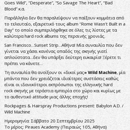
Goes Wild”, “Desperate”, “So Savage The Heart”, “Bad
Blood” κ.α.
Παράλληλα δεν θα παραλείψουν να παίξουν κομμάτια από
το τελευταίο, εξαιρετικό τους album “Rome Wasn’t Built in a
Day” το οποίο συμπεριλήφθηκε σε όλες τις λίστες με τα
καλύτερα hard rock albums της περσινής χρονιάς.
San Francisco…Sunset Strip…Αθήνα! Μία συναυλία που δεν
γίνεται να χάσει κανένας οπαδός της σκηνής γιατί
απλούστατα…δεν θα υπάρξει δεύτερη ευκαιρία! Ξέρετε τι
πρέπει να κάνετε…
Τη συναυλία θα ανοίξουν οι «δικοί μας
» Wild Machine
, μία
μπάντα που δεν χρειάζεται ιδιαίτερες συστάσεις καθώς
είναι οι ιδανικότεροι εκπρόσωποι της ελληνικής hard
rock σκηνής με τεράστια εμπειρία στο χώρο και κυρίως με
το αυθεντικό attitude μιας άλλης εποχής!
Rockpages & Hairspray Productions present: Babylon A.D. /
Wild Machine
Ημερομηνία: Σάββατο 20 Σεπτεμβρίου 2025
Το μέρος: Piraues Academy (Πειραιώς 105, Αθήνα)