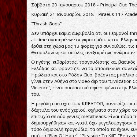
Σάββατο 20 Ιανουαρίου 2018 - Principal Club The
Κυριακή 21 Ιανουαρίου 2018 - Piraeus 117 Acad
“Thrash Gods”
Δεν υπάρχει καμία αμφιβολία ότι οι Γερμανοί t
all-time αγαπημένων συγκροτημάτων του Ελληνικο
έρθει στη χώρα μας 13 φορές για συναυλίες, τις
Θεσσαλονίκη και σε όλες ανεξαιρέτως γνώρισαν 
Ο ηγέτης, κιθαρίστας, τραγουδιστής και βασικός 
Ελλάδας και φροντίζει να το αποδεικνύει συνεχώς
Ηρώδειο και στο Ρόδον Club, βάζοντας μπόλικο ο
γίνει στην Αθήνα στο video clip του “Civilizatio
Violence”, είναι ουσιαστικά αφιερωμένο στην Ελ
του.
Η μεγάλη επιτυχία των KREATOR, συνοψίζεται στ
δάχτυλα του ενός χεριού, σχήματα στον χώρο το
επιτυχία σε δύο γενιές metalheads. Είναι πάρα 
δημιουργήθηκαν και -γιατί όχι- μεγαλούργησαν στ
τόσο δημοφιλή τραγούδια, τα οποία τα έχουν κυ
από τα “Flag Of Hate”, “Pleasure To Kill”, “Betray