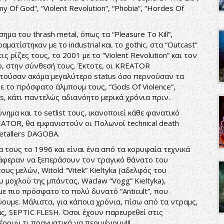
y Of God”, “Violent Revolution”, “Phobia”, “Hordes Of
μα του thrash metal, όπως τα “Pleasure To Kill”,
αματίστηκαν με το industrial και το gothic, στα “Outcast”
 ρίζες τους, το 2001 με το “Violent Revolution” και τον
o, στην σύνθεσή τους. Έκτοτε, οι KREATOR
τούσαν ακόμα μεγαλύτερο status όσο περνούσαν τα
ε το πρόσφατο άλμπουμ τους, “Gods Of Violence”,
s, κάτι παντελώς αδιανόητο μερικά χρόνια πριν.
μα και το setlist τους, ικανοποιεί κάθε φανατικό
ATOR, θα εμφανιστούν οι Πολωνοί technical death
etallers DAGOBA.
τους το 1996 και είναι ένα από τα κορυφαία τεχνικά
άφεραν να ξεπεράσουν τον τραγικό θάνατο του
ους μελών, Witold “Vitek” Kieltyka (αδελφός του
υ μοχλού της μπάντας, Waclaw “Vogg” Kieltyka),
ε πιο πρόσφατο το πολύ δυνατό “Anticult”, που
ουμε. Μάλιστα, για κάποια χρόνια, πίσω από τα ντραμς,
ας, SEPTIC FLESH. Όσοι έχουν παρευρεθεί στις
ρουν τι πραγματικά να περιμένουν!!!