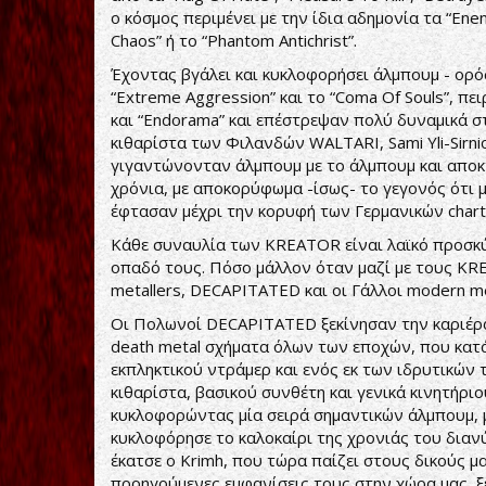
ο κόσμος περιμένει με την ίδια αδημονία τα “Enem
Chaos” ή το “Phantom Antichrist”.
Έχοντας βγάλει και κυκλοφορήσει άλμπουμ - ορόση
“Extreme Aggression” και το “Coma Of Souls”, πειρ
και “Endorama” και επέστρεψαν πολύ δυναμικά στις
κιθαρίστα των Φιλανδών WALTARI, Sami Yli-Sirni
γιγαντώνονταν άλμπουμ με το άλμπουμ και αποκ
χρόνια, με αποκορύφωμα -ίσως- το γεγονός ότι μ
έφτασαν μέχρι την κορυφή των Γερμανικών chart
Κάθε συναυλία των KREATOR είναι λαϊκό προσκύνη
οπαδό τους. Πόσο μάλλον όταν μαζί με τους KRE
metallers, DECAPITATED και οι Γάλλοι modern m
Οι Πολωνοί DECAPITATED ξεκίνησαν την καριέρα 
death metal σχήματα όλων των εποχών, που κατ
εκπληκτικού ντράμερ και ενός εκ των ιδρυτικών τ
κιθαρίστα, βασικού συνθέτη και γενικά κινητήριο
κυκλοφορώντας μία σειρά σημαντικών άλμπουμ, μ
κυκλοφόρησε το καλοκαίρι της χρονιάς του διανύ
έκατσε ο Krimh, που τώρα παίζει στους δικούς μ
προηγούμενες εμφανίσεις τους στην χώρα μας, ξέ