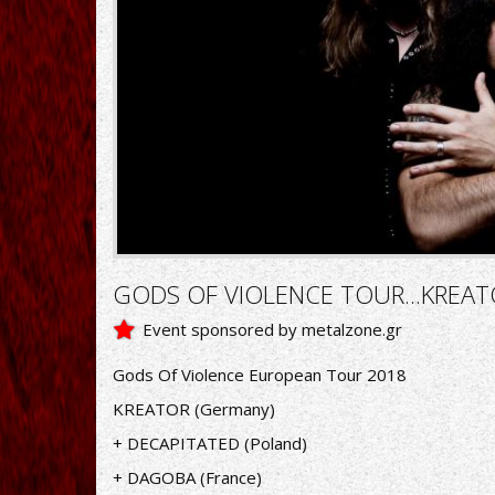
GODS OF VIOLENCE TOUR...KREATO
Event sponsored by metalzone.gr
Gods Of Violence European Tour 2018
KREATOR (Germany)
+ DECAPITATED (Poland)
+ DAGOBA (France)