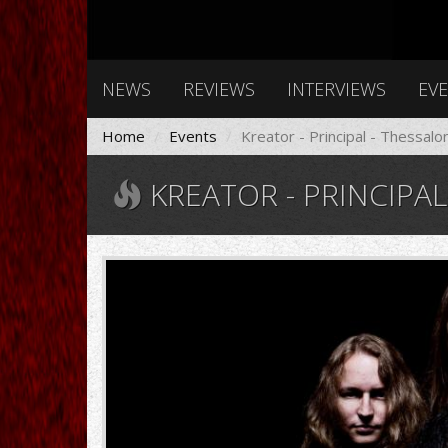
NEWS
REVIEWS
INTERVIEWS
EV
Home
Events
Kreator - Principal - Thessalon
KREATOR - PRINCIPAL
Kreator_28429.jpg