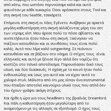
από κάτω, που ωστόσο περνούσαμε καλά και αυτό
φαινόταν με κάθε ευκαιρία. Όσοι αρέσκεστε στους Tool και
στη σκηνή του Seattle, τσεκάρετε.
Επόμενοι στη σκηνή οι Χάος Εγένετο. Ανέβηκαν με αρκετά
μεγάλη καθυστέρηση στη σκηνή αλλάζοντας μέρη του σετ
των ντραμς κλπ. Μου άρεσε πολύ το πόσο αβίαστοι και
ανεπιτήδευτοι ήταν πάνω στη σκηνή. Ξεκίνησαν να
παίζουν κατευθείαν και οι συνθέσεις τους είναι πολύ
καλές. Αυτό που λέμε καλό songwriting. Σε πιάνουν
κατευθείαν και σε βάζουν στο νόημα. Ο στίχος τους είναι
ελληνικός και αυτό με ξένισε λίγο αλλά δεν νομίζω ότι
κοστίζει στο τελικό αποτέλεσμα. Παρουσίασαν δικό τους
υλικό, και δύο διασκευές. Η σχέση με το κοινό ήταν πολύ
ενθουσιώδης και ίσως για αυτό και να είχαν αυτό το
χαλαρό στυλ. Μάλιστα από ότι μας είπαν ένα instrumental
που έπαιξαν αποτελεί καινούριο υλικό τους που απλά δεν
του έχουν γράψει ακόμη στίχους.
Και ήρθε η ώρα για τους headliners της βραδιάς Dreamlord.
Και πάλι η καθυστέρηση ήταν μεγαλύτερη από το
αναμενόμενο με τις αλλαγές σε εξοπλισμό. Ο ήχος τους