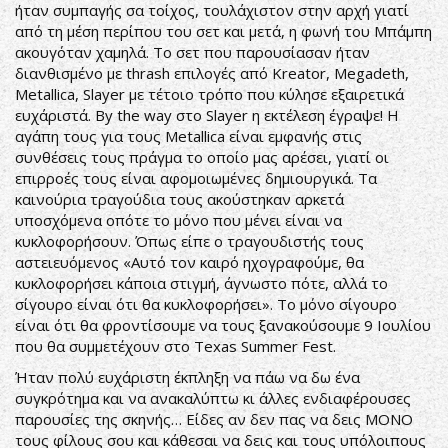
ήταν συμπαγής σα τοίχος, τουλάχιστον στην αρχή γιατί
από τη μέση περίπου του σετ και μετά, η φωνή του Μπάμπη
ακουγόταν χαμηλά. Το σετ που παρουσίασαν ήταν
διανθισμένο με thrash επιλογές από Kreator, Megadeth,
Metallica, Slayer με τέτοιο τρόπο που κύλησε εξαιρετικά
ευχάριστά. By the way στο Slayer η εκτέλεση έγραψε! Η
αγάπη τους για τους Metallica είναι εμφανής στις
συνθέσεις τους πράγμα το οποίο μας αρέσει, γιατί οι
επιρροές τους είναι αφομοιωμένες δημιουργικά. Τα
καινούρια τραγούδια τους ακούστηκαν αρκετά
υποσχόμενα οπότε το μόνο που μένει είναι να
κυκλοφορήσουν. Όπως είπε ο τραγουδιστής τους
αστειευόμενος «Αυτό τον καιρό ηχογραφούμε, θα
κυκλοφορήσει κάποια στιγμή, άγνωστο πότε, αλλά το
σίγουρο είναι ότι θα κυκλοφορήσει». Το μόνο σίγουρο
είναι ότι θα φροντίσουμε να τους ξανακούσουμε 9 Ιουλίου
που θα συμμετέχουν στο Texas Summer Fest.
Ήταν πολύ ευχάριστη έκπληξη να πάω να δω ένα
συγκρότημα και να ανακαλύπτω κι άλλες ενδιαφέρουσες
παρουσίες της σκηνής… Είδες αν δεν πας να δεις ΜΟΝΟ
τους φίλους σου και κάθεσαι να δεις και τους υπόλοιπους