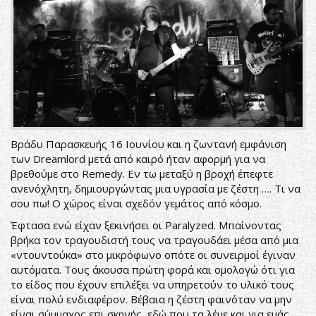
Βράδυ Παρασκευής 16 Ιουνίου και η ζωντανή εμφάνιση
των Dreamlord μετά από καιρό ήταν αφορμή για να
βρεθούμε στο Remedy. Εν τω μεταξύ η βροχή έπεφτε
ανενόχλητη, δημιουργώντας μια υγρασία με ζέστη …. Τι να
σου πω! Ο χώρος είναι σχεδόν γεμάτος από κόσμο.
Έφτασα ενώ είχαν ξεκινήσει οι Paralyzed. Μπαίνοντας
βρήκα τον τραγουδιστή τους να τραγουδάει μέσα από μια
«ντουντούκα» στο μικρόφωνο οπότε οι συνειρμοί έγιναν
αυτόματα. Τους άκουσα πρώτη φορά και ομολογώ ότι για
το είδος που έχουν επιλέξει να υπηρετούν το υλικό τους
είναι πολύ ενδιαφέρον. Βέβαια η ζέστη φαινόταν να μην
είναι σύμμαχος επι σκηνής, εδώ που τα λέμε και για εμάς