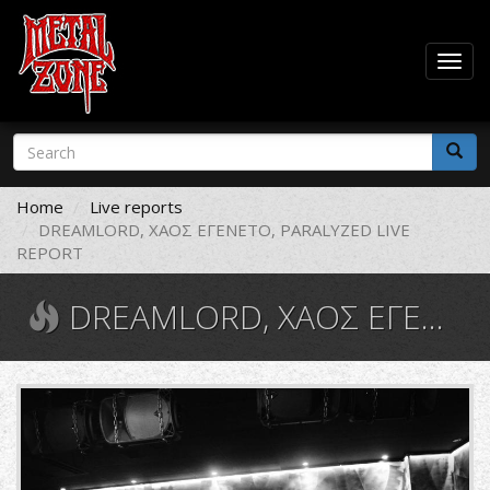
Togg
navig
Skip
Search
to
form
main
Search
content
Home
Live reports
DREAMLORD, ΧΑΟΣ EΓΕΝΕΤΟ, PARALYZED LIVE
REPORT
DREAMLORD, ΧΑΟΣ EΓΕΝΕΤΟ, PARALYZED LIVE REPORT
DSC_0098.JPG