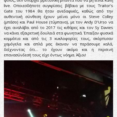
φίλος, δεν υπάρχει βρετανική μπάντα που να μη είναι καλή
live. Οποιεσδήποτε συγκρίσεις βέβαια με τους Traitor’s
Gate του 1984 θα ήταν ανεδαφικές, καθώς από την
αυθεντική σύνθεση έχουν μείνει μόνο οι Steve Colley
(μπάσο) και Paul House (τύμπανα), με τον Andy D’Urso να
έχει αναλάβει από το 2017 τις κιθάρες και τον Sy Davies
να κάνει εξαιρετική δουλειά στα φωνητικά. Έπαιξαν φυσικά
κομμάτια και από τις 3 κυκλοφορίες τους, σκόρπισαν
χαμόγελα και απλά μας έκαναν να περάσουμε καλά,
δείχνοντας ότι… το έχουν ακόμα και η περσινή
επανασύνδεσή τους είχε όντως νόημα. Άξιοι!