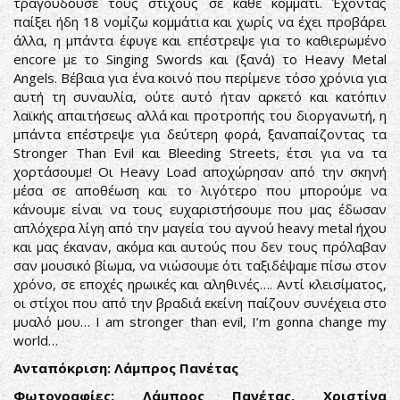
τραγουδούσε τους στίχους σε κάθε κομμάτι. Έχοντας
παίξει ήδη 18 νομίζω κομμάτια και χωρίς να έχει προβάρει
άλλα, η μπάντα έφυγε και επέστρεψε για το καθιερωμένο
encore με το Singing Swords και (ξανά) το Heavy Metal
Angels. Βέβαια για ένα κοινό που περίμενε τόσο χρόνια για
αυτή τη συναυλία, ούτε αυτό ήταν αρκετό και κατόπιν
λαϊκής απαιτήσεως αλλά και προτροπής του διοργανωτή, η
μπάντα επέστρεψε για δεύτερη φορά, ξαναπαίζοντας τα
Stronger Than Evil και Bleeding Streets, έτσι για να τα
χορτάσουμε! Οι Heavy Load αποχώρησαν από την σκηνή
μέσα σε αποθέωση και το λιγότερο που μπορούμε να
κάνουμε είναι να τους ευχαριστήσουμε που μας έδωσαν
απλόχερα λίγη από την μαγεία του αγνού heavy metal ήχου
και μας έκαναν, ακόμα και αυτούς που δεν τους πρόλαβαν
σαν μουσικό βίωμα, να νιώσουμε ότι ταξιδέψαμε πίσω στον
χρόνο, σε εποχές ηρωικές και αληθινές…. Αντί κλεισίματος,
οι στίχοι που από την βραδιά εκείνη παίζουν συνέχεια στο
μυαλό μου… I am stronger than evil, I’m gonna change my
world…
Ανταπόκριση: Λάμπρος Πανέτας
Φωτογραφίες: Λάμπρος Πανέτας, Χριστίνα