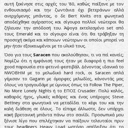
αυτή ξεκίνησε στις αρχές του ’80, καθώς παίξανε με τον
ενθουσιασμό και την ζωντάνια όχι βετεράνων αλλά
ανερχόμενης μπάντας, ο δε Bert Kivits στα φωνητικά
αποδείχθηκε αγέραστος και σίγουρα πολλοί νεώτεροι θα
ζήλευαν την απόδοσή του. Άψογα εκτελεσμένο set από
τους Emerald και το σίγουρο είναι ότι θα τράβηξαν τη
προσοχή ακόμα και κάποιων νεώτερων οι οποίοι μπορεί να
μην ήταν εξοικειωμένοι με το υλικό τους.
Όσο για τους
Saracen
που ακολούθησαν, τι να πεί κανείς;
Νομίζω ότι η εμφάνισή τους ήταν με διαφορά η πιο feel
good παρουσία στο φετινό φεστιβάλ. Δένοντας ιδανικά το
NWOBHM με το μελωδικό hard rock, οι Saracen απλά
γέμισαν το Gagarin με όμορφες μελωδίες, κάνοντάς μας
όλους να τραγουδάμε με ύμνους όπως τα Follow The Piper,
No More Lonely Nights ή το ΕΠΟΣ Crusader. Πολύ καλός,
καθαρός ήχος, γλυκές κιθάρες και ένας υπέροχος Steve
Bettney στα φωνητικά να μεταδίδει το κέφι του και την
καλή διάθεση σε όλους. Το είπαμε άλλωστε, δεν υπάρχει
κακή βρετανική μπάντα πάνω στο σανίδι. Προσωπικά μου
ξένισε λίγο που επιλέχτηκαν να παίξουν τελευταίοι πριν
τους headliners Heavy Load ωστόσο απέδειξαν ότι το