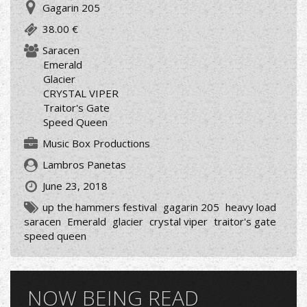
Gagarin 205
38.00 €
Saracen
Emerald
Glacier
CRYSTAL VIPER
Traitor's Gate
Speed Queen
Music Box Productions
Lambros Panetas
June 23, 2018
up the hammers festival
gagarin 205
heavy load
saracen
Emerald
glacier
crystal viper
traitor's gate
speed queen
NOW BEING READ