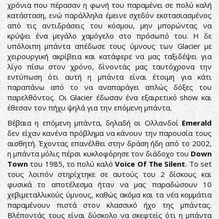
χρόνια που πέρασαν η φωνή του παραμένει σε πολύ καλή
κατάσταση, ενώ παράλληλα έμεινε σχεδόν εκστασιασμένος
από τις αντιδράσεις του κόσμου, μην μπορώντας να
κρύψει ένα μεγάλο χαμόγελο στο πρόσωπό του. Η δε
υπόλοιπη μπάντα απέδωσε τους ύμνους των Glacier με
χειρουργική ακρίβεια και κατάφερε να μας ταξιδέψει για
λίγο πίσω στον χρόνο, δίνοντάς μας ταυτόχρονα την
εντύπωση ότι αυτή η μπάντα είναι έτοιμη για κάτι
παραπάνω από το να αναπαράγει απλώς δόξες του
παρελθόντος. Οι Glacier έδωσαν ένα εξαιρετικό show και
έθεσαν τον πήχυ ψηλά για την επόμενη μπάντα.
Βέβαια η επόμενη μπάντα, δηλαδή οι Ολλανδοί
Emerald
δεν είχαν κανένα πρόβλημα να κάνουν την παρουσία τους
αισθητή. Έχοντας επανέλθει στην δράση ήδη από το 2002,
η μπάντα μόλις πέρσι κυκλοφόρησε τον διάδοχο του
Down
Town
του 1985, το πολύ καλό
Voice Of The Silent
. Το set
τους λοιπόν στηρίχτηκε σε αυτούς του 2 δίσκους και
φυσικά το αποτέλεσμα ήταν να μας παραδώσουν 10
χεβιμεταλλικούς ύμνους, καθώς ακόμα και τα νέα κομμάτια
παραμένουν πιστά στον κλασσικό ήχο της μπάντας.
Βλέποντάς τους είναι δύσκολο να σκεφτείς ότι η μπάντα