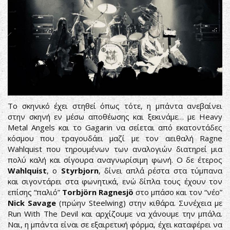
Το σκηνικό έχει στηθεί όπως τότε, η μπάντα ανεβαίνει
στην σκηνή εν μέσω αποθέωσης και ξεκινάμε… με Heavy
Metal Angels και το Gagarin να σείεται από εκατοντάδες
κόσμου που τραγουδάει μαζί με τον αειθαλή Ragne
Wahlquist που τηρουμένων των αναλογιών διατηρεί μια
πολύ καλή και σίγουρα αναγνωρίσιμη φωνή. Ο δε έτερος
Wahlquist
, o
Styrbjorn
, δίνει απλά ρέστα στα τύμπανα
και σιγοντάρει στα φωνητικά, ενώ δίπλα τους έχουν τον
επίσης “παλιό”
Torbjörn Ragnesjö
στο μπάσο και τον “νέο”
Nick Savage
(πρώην Steelwing) στην κιθάρα. Συνέχεια με
Run With The Devil και αρχίζουμε να χάνουμε την μπάλα.
Ναι, η μπάντα είναι σε εξαιρετική φόρμα, έχει καταφέρει να