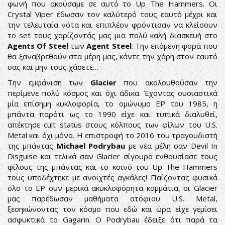
φωνή που ακούσαμε σε αυτό το Up The Hammers. Οι
Crystal Viper έδωσαν τον καλύτερό τους εαυτό μέχρι και
την τελευταία νότα και επιπλέον φρόντισαν να κλείσουν
το set τους χαρίζοντάς μας μια πολύ καλή διασκευή στο
Agents Of Steel
των
Agent Steel
. Την επόμενη φορά που
θα ξαναβρεθούν στα μέρη μας, κάντε την χάρη στον εαυτό
σας και μην τους χάσετε…
Την εμφάνιση των
Glacier
που ακολουθούσαν την
περίμενε πολύ κόσμος και όχι άδικα. Έχοντας ουσιαστικά
μία επίσημη κυκλοφορία, το ομώνυμο EP του 1985, η
μπάντα παρότι ως το 1990 είχε και τυπικά διαλυθεί,
απέκτησε cult status στους κόλπους των φίλων του U.S.
Metal και όχι μόνο. Η επιστροφή το 2016 του τραγουδιστή
της μπάντας
Michael Podrybau
με νέα μέλη σαν Devil In
Disguise και τελικά σαν Glacier σίγουρα ενθουσίασε τους
φίλους της μπάντας και το κοινό του Up The Hammers
τους υποδέχτηκε με ανοιχτές αγκάλες! Παίζοντας φυσικά
όλο το EP συν μερικά ακυκλοφόρητα κομμάτια, οι Glacier
μας παρέδωσαν μαθήματα ατόφιου U.S. Metal,
ξεσηκώνοντας τον κόσμο που εδώ και ώρα είχε γεμίσει
ασφυκτικά το Gagarin. Ο Podrybau έδειξε ότι παρά τα