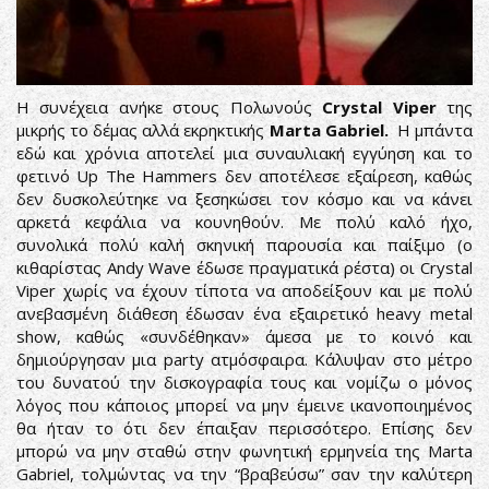
Η συνέχεια ανήκε στους Πολωνούς
Crystal Viper
της
μικρής το δέμας αλλά εκρηκτικής
Marta Gabriel.
Η μπάντα
εδώ και χρόνια αποτελεί μια συναυλιακή εγγύηση και το
φετινό Up The Hammers δεν αποτέλεσε εξαίρεση, καθώς
δεν δυσκολεύτηκε να ξεσηκώσει τον κόσμο και να κάνει
αρκετά κεφάλια να κουνηθούν. Με πολύ καλό ήχο,
συνολικά πολύ καλή σκηνική παρουσία και παίξιμο (ο
κιθαρίστας Andy Wave έδωσε πραγματικά ρέστα) οι Crystal
Viper χωρίς να έχουν τίποτα να αποδείξουν και με πολύ
ανεβασμένη διάθεση έδωσαν ένα εξαιρετικό heavy metal
show, καθώς «συνδέθηκαν» άμεσα με το κοινό και
δημιούργησαν μια party ατμόσφαιρα. Κάλυψαν στο μέτρο
του δυνατού την δισκογραφία τους και νομίζω ο μόνος
λόγος που κάποιος μπορεί να μην έμεινε ικανοποιημένος
θα ήταν το ότι δεν έπαιξαν περισσότερο. Επίσης δεν
μπορώ να μην σταθώ στην φωνητική ερμηνεία της Marta
Gabriel, τολμώντας να την “βραβεύσω” σαν την καλύτερη