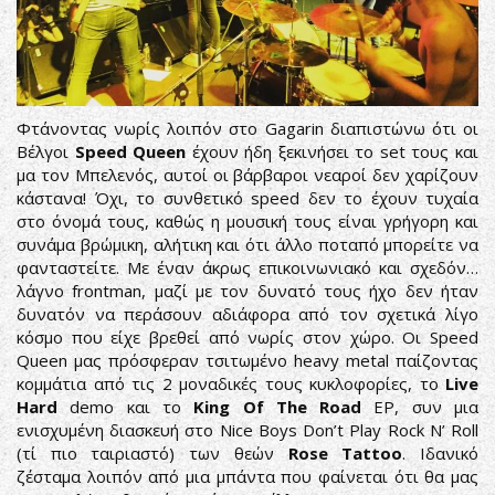
Φτάνοντας νωρίς λοιπόν στο Gagarin διαπιστώνω ότι οι
Βέλγοι
Speed Queen
έχουν ήδη ξεκινήσει το set τους και
μα τον Μπελενός, αυτοί οι βάρβαροι νεαροί δεν χαρίζουν
κάστανα! Όχι, το συνθετικό speed δεν το έχουν τυχαία
στο όνομά τους, καθώς η μουσική τους είναι γρήγορη και
συνάμα βρώμικη, αλήτικη και ότι άλλο ποταπό μπορείτε να
φανταστείτε. Με έναν άκρως επικοινωνιακό και σχεδόν…
λάγνο frontman, μαζί με τον δυνατό τους ήχο δεν ήταν
δυνατόν να περάσουν αδιάφορα από τον σχετικά λίγο
κόσμο που είχε βρεθεί από νωρίς στον χώρο. Οι Speed
Queen μας πρόσφεραν τσιτωμένο heavy metal παίζοντας
κομμάτια από τις 2 μοναδικές τους κυκλοφορίες, το
Live
Hard
demo και το
King Of The Road
EP, συν μια
ενισχυμένη διασκευή στο Nice Boys Don’t Play Rock N’ Roll
(τί πιο ταιριαστό) των θεών
Rose Tattoo
. Ιδανικό
ζέσταμα λοιπόν από μια μπάντα που φαίνεται ότι θα μας