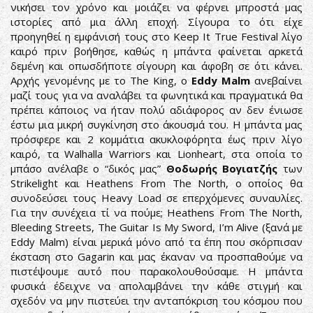
νικήσει τον χρόνο και μοιάζει να φέρνει μπροστά μας
ιστορίες από μια άλλη εποχή. Σίγουρα το ότι είχε
προηγηθεί η εμφάνισή τους στο Keep It True Festival λίγο
καιρό πριν βοήθησε, καθώς η μπάντα φαίνεται αρκετά
δεμένη και οπωσδήποτε σίγουρη και άφοβη σε ότι κάνει.
Αρχής γενομένης με το The King, ο
Eddy Malm
ανεβαίνει
μαζί τους για να αναλάβει τα φωνητικά και πραγματικά θα
πρέπει κάποιος να ήταν πολύ αδιάφορος αν δεν ένιωσε
έστω μια μικρή συγκίνηση στο άκουσμά του. Η μπάντα μας
πρόσφερε και 2 κομμάτια ακυκλοφόρητα έως πριν λίγο
καιρό, τα Walhalla Warriors και Lionheart, στα οποία το
μπάσο ανέλαβε ο “δικός μας”
Θοδωρής Βογιατζής
των
Strikelight και Heathens From The North, ο οποίος θα
συνοδεύσει τους Heavy Load σε επερχόμενες συναυλίες.
Για την συνέχεια τί να πούμε; Heathens From The North,
Bleeding Streets, The Guitar Is My Sword, Ι’m Alive (ξανά με
Eddy Malm) είναι μερικά μόνο από τα έπη που σκόρπισαν
έκσταση στο Gagarin και μας έκαναν να προσπαθούμε να
πιστέψουμε αυτό που παρακολουθούσαμε. Η μπάντα
φυσικά έδειχνε να απολαμβάνει την κάθε στιγμή και
σχεδόν να μην πιστεύει την ανταπόκριση του κόσμου που