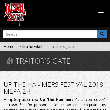
Togg
navig
Skip
Search
to
form
main
Search
content
Home
<iframe width=
traitor's gate
TRAITOR'S GATE
UP THE HAMMERS FESTIVAL 2018:
ΜΕΡΑ 2Η
Η πρώτη μέρα του
Up The Hammers
ήταν χορταστική,
ωστόσο δεν θα μπορούσε κανείς να μην περιμένει την
δεύτερη μέρα με ανυπομονησία καθώς και μόνο η εμφάνιση