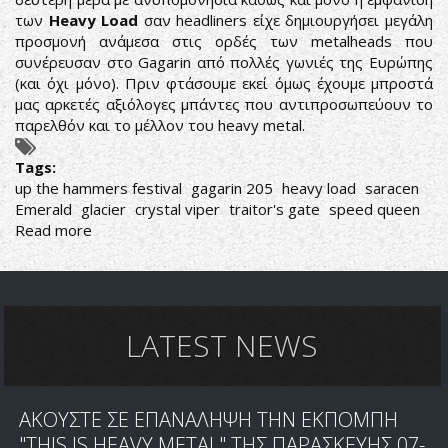
των
Heavy Load
σαν headliners είχε δημιουργήσει μεγάλη
προσμονή ανάμεσα στις ορδές των metalheads που
συνέρευσαν στο Gagarin από πολλές γωνιές της Ευρώπης
(και όχι μόνο). Πριν φτάσουμε εκεί όμως έχουμε μπροστά
μας αρκετές αξιόλογες μπάντες που αντιπροσωπεύουν το
παρελθόν και το μέλλον του heavy metal.
Tags:
up the hammers festival
gagarin 205
heavy load
saracen
Emerald
glacier
crystal viper
traitor's gate
speed queen
Read more
about
UP
THE
HAMMERS
FESTIVAL
2018:
LATEST NEWS
ΜΕΡΑ
2Η
ΑΚΟΥΣΤΕ ΣΕ ΕΠΑΝΑΛΗΨΗ ΤΗΝ ΕΚΠΟΜΠΗ
"THIS IS HEAVY METAL" ΤΗΣ ΠΑΡΑΣΚΕΥΗΣ 07-