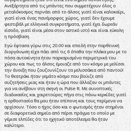
Ανεξάρτητα από τις μπάντες που συμμετέχουν όλος ο
μεταλόκοσμος περνάει από το άλσος γιατί είναι καλοκαίρι,
γιατί είναι ένας πανέμορφος χώρος, γιατί δεν έχουμε
φεστιβάλ με ελληνικά συγκροτήματα, γιατί έχει δωρεάν
είσοδο, γιατί είναι μέσα στον αστικό ιστό και είναι εύκολη
η πρόσβαση.
Εγώ έφτασα γύρω στις 20.00 και επειδή στην παρθενική
διοργάνωση είχα πάει από τις 6 έπαθα την πλάκα μου με το
πόσα αυτοκίνητα ήταν παρκαρισμένα περιμετρικά του
χώρου και πως το άλσος έμοιαζε από τον κόσμο με μελίσσι
την άνοιξη που ζουζουνίζουν τα μελισσάκια από παντού!
Το θεατράκι ήταν γεμάτο κόσμο που βούιζε από
συζητήσεις μιας και ήταν η ώρα που άλλαζαν οι μπάντες
για να ανέβουν στη σκηνή οι Pulse R. Με συνοπτικές
διαδικασίες και χαιρετούρες πήγα στις πάνω κερκίδες γιατί
η ορθοστασία θα μου ήταν επίπονη και τους περίμενα να
αρχίσουν. Τόσο ο ήχος όσο και ο φωτισμός ήταν στημένοι
σε διαφορετικά σημεία από πέρσι πράγμα το οποίο με
γέμισε ελπίδες ότι το ηχητικό αποτέλεσμα θα ήταν
καλύτερο.