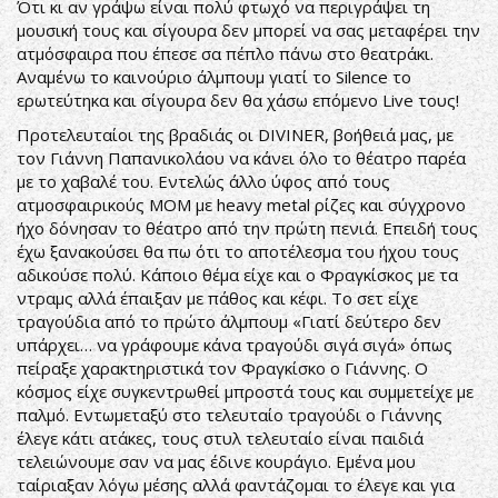
Ότι κι αν γράψω είναι πολύ φτωχό να περιγράψει τη
μουσική τους και σίγουρα δεν μπορεί να σας μεταφέρει την
ατμόσφαιρα που έπεσε σα πέπλο πάνω στο θεατράκι.
Αναμένω το καινούριο άλμπουμ γιατί το Silence το
ερωτεύτηκα και σίγουρα δεν θα χάσω επόμενο Live τους!
Προτελευταίοι της βραδιάς οι DIVINER, βοήθειά μας, με
τον Γιάννη Παπανικολάου να κάνει όλο το θέατρο παρέα
με το χαβαλέ του. Εντελώς άλλο ύφος από τους
ατμοσφαιρικούς MOM με heavy metal ρίζες και σύγχρονο
ήχο δόνησαν το θέατρο από την πρώτη πενιά. Επειδή τους
έχω ξανακούσει θα πω ότι το αποτέλεσμα του ήχου τους
αδικούσε πολύ. Κάποιο θέμα είχε και ο Φραγκίσκος με τα
ντραμς αλλά έπαιξαν με πάθος και κέφι. Το σετ είχε
τραγούδια από το πρώτο άλμπουμ «Γιατί δεύτερο δεν
υπάρχει… να γράφουμε κάνα τραγούδι σιγά σιγά» όπως
πείραξε χαρακτηριστικά τον Φραγκίσκο ο Γιάννης. Ο
κόσμος είχε συγκεντρωθεί μπροστά τους και συμμετείχε με
παλμό. Εντωμεταξύ στο τελευταίο τραγούδι ο Γιάννης
έλεγε κάτι ατάκες, τους στυλ τελευταίο είναι παιδιά
τελειώνουμε σαν να μας έδινε κουράγιο. Εμένα μου
ταίριαξαν λόγω μέσης αλλά φαντάζομαι το έλεγε και για