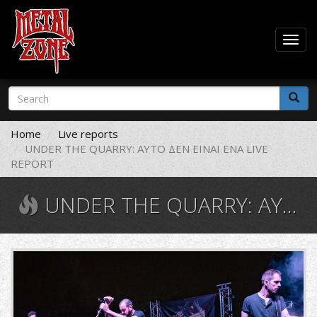
Togg
navig
Skip
Search
to
form
main
Search
content
Home
Live reports
UNDER THE QUARRY: ΑΥΤΟ ΔΕΝ ΕΙΝΑΙ ΕΝΑ LIVE
REPORT
UNDER THE QUARRY: ΑΥΤΟ ΔΕΝ ΕΙΝΑΙ ΕΝΑ LIVE REPORT
21056127_2016284345064208_1317