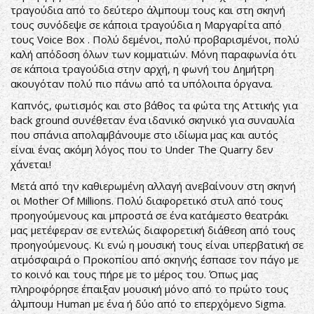
τραγούδια από το δεύτερο άλμπουμ τους και στη σκηνή
τους συνόδεψε σε κάποια τραγούδια η Μαργαρίτα από
τους Voice Box . Πολύ δεμένοι, πολύ προβαρισμένοι, πολύ
καλή απόδοση όλων των κομματιών. Μόνη παραφωνία ότι
σε κάποια τραγούδια στην αρχή, η φωνή του Δημήτρη
ακουγόταν πολύ πιο πάνω από τα υπόλοιπα όργανα.
Καπνός, φωτισμός και στο βάθος τα φώτα της Αττικής για
back ground συνέθεταν ένα ιδανικό σκηνικό για συναυλία
που σπάνια απολαμβάνουμε στο ιδίωμα μας και αυτός
είναι ένας ακόμη λόγος που το Under The Quarry δεν
χάνεται!
Μετά από την καθιερωμένη αλλαγή ανεβαίνουν στη σκηνή
οι Mother Of Millions. Πολύ διαφορετικό στυλ από τους
προηγούμενους και μπροστά σε ένα κατάμεστο θεατράκι
μας μετέφεραν σε εντελώς διαφορετική διάθεση από τους
προηγούμενους. Κι ενώ η μουσική τους είναι υπερβατική σε
ατμόσφαιρά ο Προκοπίου από σκηνής έσπασε τον πάγο με
το κοινό και τους πήρε με το μέρος του. Όπως μας
πληροφόρησε έπαιξαν μουσική μόνο από το πρώτο τους
άλμπουμ Human με ένα ή δύο από το επερχόμενο Sigma.