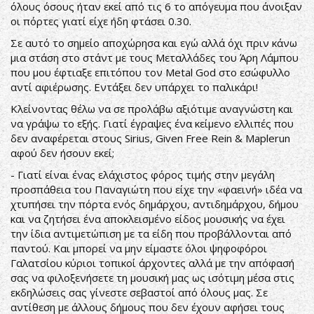
όλους όσους ήταν εκεί από τις 6 το απόγευμα που άνοιξαν
οι πόρτες γιατί είχε ήδη φτάσει 0.30.
Σε αυτό το σημείο αποχώρησα και εγώ αλλά όχι πριν κάνω
μια στάση στο στάντ με τους Μεταλλάδες του Άρη Λάμπου
που μου έφτιαξε επιτόπου τον Metal God στο εσώφυλλο
αντί αφιέρωσης. Εντάξει δεν υπάρχει το παλικάρι!
Κλείνοντας θέλω να σε προλάβω αξιότιμε αναγνώστη και
να γράψω το εξής. Γιατί έγραψες ένα κείμενο ελλιπές που
δεν αναφέρεται στους Sirius, Given Free Rein & Maplerun
αφού δεν ήσουν εκεί;
- Γιατί είναι ένας ελάχιστος φόρος τιμής στην μεγάλη
προσπάθεια του Παναγιώτη που είχε την «φαεινή» ιδέα να
χτυπήσει την πόρτα ενός δημάρχου, αντιδημάρχου, δήμου
και να ζητήσει ένα αποκλεισμένο είδος μουσικής να έχει
την ίδια αντιμετώπιση με τα είδη που προβάλλονται από
παντού. Και μπορεί να μην είμαστε όλοι ψηφοφόροι
Γαλατσίου κύριοι τοπικοί άρχοντες αλλά με την απόφασή
σας να φιλοξενήσετε τη μουσική μας ως ισότιμη μέσα στις
εκδηλώσεις σας γίνεστε σεβαστοί από όλους μας. Σε
αντίθεση με άλλους δήμους που δεν έχουν αφήσει τους