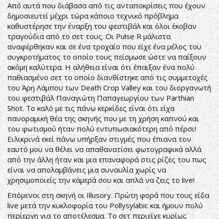
Από αυτά που διάβασα από τις ανταποκρίσεις που έχουν
δημοσιευτεί μέχρι τώρα κάποιο τεχνικό πρόβλημα
καθυστέρησε την έναρξη του φεστιβάλ και όλοι έκοβαν
τραγούδια από το σετ τους. Οι Pulse R μάλιστα
αναφέρθηκαν και σε ένα τροχαίο που είχε ένα μέλος του
συγκροτήματος το οποίο τους πείσμωσε ώστε να παίξουν
ακόμη καλύτερα. Η αλήθεια είναι ότι έπαιξαν ένα πολύ
παθιασμένο σετ το οποίο διανθίστηκε από τις συμμετοχές
του Άρη Λάμπου των Death Crop Valley και του διοργανωτή
του φεστιβάλ Παναγιώτη Παπαγεωργίου των Parthian
Shot. Το καλό με τις πάνω κερκίδες είναι ότι είχα
πανοραμική θέα της σκηνής που με τη χρήση καπνού και
του φωτισμού ήταν πολύ εντυπωσιακότερη από πέρσι!
Ειλικρινά εκεί πάνω υπήρξαν στιγμές που έπιανα τον
εαυτό μου να θέλει να απαθανατίσει φωτογραφικά αλλά
από την άλλη ήταν και μια επαναφορά στις ρίζες του πως
είναι να απολαμβάνεις μια συναυλία χωρίς να
χρησιμοποιείς την κάμερά σου και απλά να ζεις το live!
Επόμενοι στη σκηνή οι Illusory. Πρώτη φορά που τους είδα
live μετά την κυκλοφορία του Pollysylabic και ήμουν πολύ
περίεργη για το αποτέλεσμα. Το σετ περιείχε κυρίως