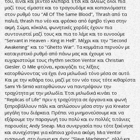
του, είναι και βίντεο κλιπάρα. Έτσι και αλλιώς όλοι πια
μαζί τους είμαστε και το τραγουδάμε και κοπανιόμαστε
στον ρυθμό του ‘’All Of The Same Blood’’, Thrash από τα
παλιά, thrash πιο νέο και φρέσκο από έφηβο τίγκα στην
ακμή. Σώμα, κόκαλα, φωνητικές χορδές έχουν πια
συντονιστεί μαζί τους και πια το λέμε και το ευνοούμε
‘’Servant in Heaven - King in Hell’’. Μέχρι και την ‘’Second
Awakening’’ και το ‘’Ghetto War’’. Τα κομμάτια περνούν με
καταιγιστικό ρυθμό από πάνω μας και έχουμε να
ευχαριστούμε τους rhythm section Ventor και Christian
Giesler. Ο Mile φτύνει, κραυγάζει τις λέξεις
κατορθώνοντας να έχει ένα μελωδικό τόνο μέσα σε αυτό.
Και με την κιθάρα του, μαζί με τον νέο τους τότε κιθαρίστα
Sami Yli-Sirniö κατορθώνουν να παντρέψουν την
τραχύτητα με την μελωδία. Έτσι μελωδικά κινάει το
‘’Replicas of Life’’ πριν η τραχύτητα σε όργανα και φωνή
ξεπροβάλλουν πάλι και απλώσουν μέσα στην για Kreator
μεγάλη του διάρκεια. Πρέπει να μνημονεύσουμε και να
εξάρουμε την παραγωγή του πολύ και εν πολλές τιτάνιες
παρουσίες Andy Sneap. Μια συνεργασία που τότε ξεκίνησε
και συνεχίστηκε για κάποια χρόνια ακόμη. Μια Ventor
εισαγωγή, στο όνομα και ήχος ‘’Slave Machinery’’, αλλά και