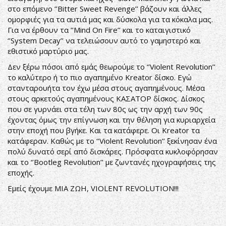
στο επόμενο ‘’Bitter Sweet Revenge’’ βάζουν και άλλες
ομορφιές για τα αυτιά μας και δύσκολα για τα κόκαλα μας.
Για να έρθουν τα ‘’Mind On Fire’’ και το καταιγιστικό
‘’System Decay’’ να τελειώσουν αυτό το γαμηστερό και
εθιστικό μαρτύριο μας.
Δεν ξέρω πόσοι από εμάς θεωρούμε το ‘’Violent Revolution’’
το καλύτερο ή το πιο αγαπημένο Kreator δίσκο. Εγώ
στανταρουήτα τον έχω μέσα στους αγαπημένους. Μέσα
στους αρκετούς αγαπημένους ΚΑΣΑΤΟΡ δίσκος. Δίσκος
που σε γυρνάει στα τέλη των 80ς ως την αρχή των 90ς
έχοντας όμως την επίγνωση και την θέληση για κυριαρχεία
στην εποχή που βγήκε. Και τα κατάφερε. Οι Kreator τα
κατάφεραν. Καθώς με το ‘’Violent Revolution’’ ξεκίνησαν ένα
πολύ δυνατό σερί από δισκάρες. Πρόσφατα κυκλοφόρησαν
και το ‘’Bootleg Revolution’’ με ζωντανές ηχογραφήσεις της
εποχής.
Εμείς έχουμε ΜΙΑ ΖΩΗ, VIOLENT REVOLUTION!!!