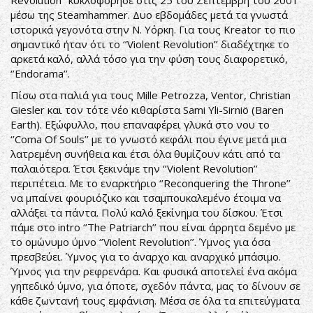
Revolution’’ κυκλοφόρησε στις 25 του Σεπτέμβρη του 2001
μέσω της Steamhammer. Δυο εβδομάδες μετά τα γνωστά
ιστορικά γεγονότα στην Ν. Υόρκη. Για τους Kreator το πιο
σημαντικό ήταν ότι το ‘’Violent Revolution’’ διαδέχτηκε το
αρκετά καλό, αλλά τόσο για την φύση τους διαφορετικό,
‘’Endorama’’.
Πίσω στα παλιά για τους Mille Petrozza, Ventor, Christian
Giesler και τον τότε νέο κιθαρίστα Sami Yli-Sirniö (Baren
Earth). Εξώφυλλο, που επαναφέρει γλυκά στο νου το
‘’Coma Of Souls’’ με το γνωστό κεφάλι που έγινε μετά μια
λατρεμένη συνήθεια και έτσι όλα θυμίζουν κάτι από τα
παλαιότερα. Έτσι ξεκινάμε την ‘’Violent Revolution’’
περιπέτεια. Με το εναρκτήριο ‘’Reconquering the Throne’’
να μπαίνει φουριόζικο και τσαμπουκαλεμένο έτοιμα να
αλλάξει τα πάντα. Πολύ καλό ξεκίνημα του δίσκου. Έτσι
πάμε στο intro ‘’The Patriarch’’ που είναι άρρητα δεμένο με
το ομώνυμο ύμνο ‘’Violent Revolution’’. Ύμνος για όσα
πρεσβεύει. Ύμνος για το άναρχο και αναρχικό μπάσιμο.
Ύμνος για την ρεφρενάρα. Και φυσικά αποτελεί ένα ακόμα
γηπεδικό ύμνο, για όποτε, σχεδόν πάντα, μας το δίνουν σε
κάθε ζωντανή τους εμφάνιση. Μέσα σε όλα τα επιτεύγματα