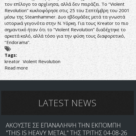
τον επίλογο το αρχίνησα, αλλά δεν πειράζει. Το ‘’Violent
Revolution’’ κυκλοφόρησε στις 25 του Σεπτέμβρη του 2001
μέσω της Steamhammer. Δυο εβδομάδες μετά τα γνωστά
ιστορικά γεγονότα στην Ν. Υόρκη. Για τους Kreator το πιο
σημαντικό ήταν ότι το ‘’Violent Revolution’’ διαδέχτηκε το
αρκετά καλό, αλλά τόσο για την φύση τους διαφορετικό,
‘’Endorama’’.
Tags:
kreator
Violent Revolution
Read more
about
ΜΙΑ
ΖΩΗ,
VIOLENT
REVOLUTION
LATEST NEWS
ΑΚΟΥΣΤΕ ΣΕ ΕΠΑΝΑΛΗΨΗ ΤΗΝ ΕΚΠΟΜΠΗ
"THIS IS HEAVY METAL" ΤΗΣ ΤΡΙΤΗΣ 04-08-26