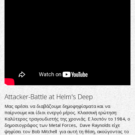
Attacker-Battle at Helm's Deep
Μας αρέσει να διαβάζουμε δημοφηφίσματα και να
παίρνουμε και ίδιοι ενεργό μέρος. Κλασσική ερώτηση:
Καλύτερος τραγουδιστής της χρονιάς. Ε λοιπόν το 1984, ο
δημοσιογράφος των Metal Forces, Dave Raynolds είχε
ψηφίσει τον Bob Mitchell για αυτή τη θέση, ακούγοντας το