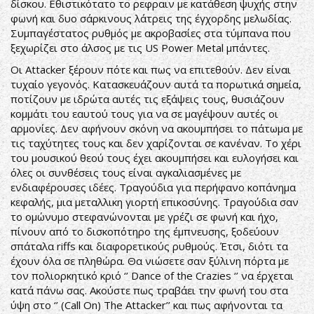
δίσκου. Εθιστικότατο το ρεφραιν με κατάθεση ψυχής στην
φωνή και δυο σάρκινους λάτρεις της έγχορδης μελωδίας.
Συμπαγέστατος ρυθμός με ακροβασίες στα τύμπανα που
ξεχωρίζει στο άλσος με τις US Power Metal μπάντες.
Οι Attacker ξέρουν πότε και πως να επιτεθούν. Δεν είναι
τυχαίο γεγονός. Κατασκευάζουν αυτά τα πορωτικά σημεία,
ποτίζουν με ιδρώτα αυτές τις εξάψεις τους, θυσιάζουν
κομμάτι του εαυτού τους για να σε μαγέψουν αυτές οι
αρμονίες. Δεν αφήνουν σκόνη να ακουμπήσει το πάτωμα με
τις ταχύτητες τους και δεν χαρίζονται σε κανέναν. Το χέρι
του μουσικού θεού τους έχει ακουμπήσει και ευλογήσει και
όλες οι συνθέσεις τους είναι αγκαλιασμένες με
ενδιαφέρουσες ιδέες. Τραγούδια για περήφανο κοπάνημα
κεφαλής, μια μεταλλικη γιορτή επικοσύνης. Τραγούδια σαν
το ομώνυμο στεφανώνονται με γρέζι σε φωνή και ήχο,
πίνουν από το δισκοπότηρο της έμπνευσης, ξοδεύουν
σπάταλα riffs και διαφορετικούς ρυθμούς. Έτσι, διότι τα
έχουν όλα σε πληθώρα. Θα νιώσετε σαν ξύλινη πόρτα με
τον πολιορκητικό κριό ‘’ Dance of the Crazies ‘’ να έρχεται
κατά πάνω σας. Ακούστε πως τραβάει την φωνή του στα
ύψη στο ‘’ (Call On) The Attacker’’ και πως αφήνονται τα