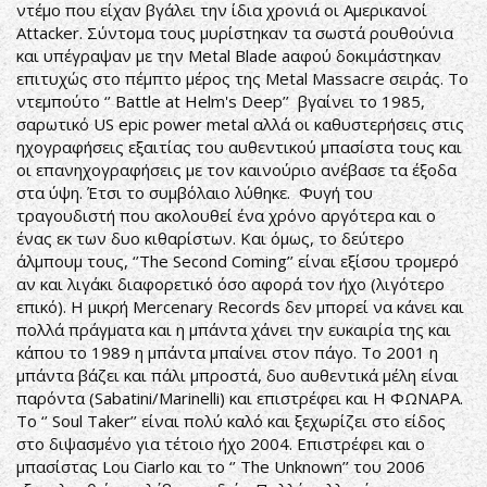
ντέμο που είχαν βγάλει την ίδια χρονιά οι Αμερικανοί
Attacker. Σύντομα τους μυρίστηκαν τα σωστά ρουθούνια
και υπέγραψαν με την Metal Blade aαφού δοκιμάστηκαν
επιτυχώς στο πέμπτο μέρος της Metal Massacre σειράς. Το
ντεμπούτο ‘’ Battle at Helm's Deep’’ βγαίνει το 1985,
σαρωτικό US epic power metal αλλά οι καθυστερήσεις στις
ηχογραφήσεις εξαιτίας του αυθεντικού μπασίστα τους και
οι επανηχογραφήσεις με τον καινούριο ανέβασε τα έξοδα
στα ύψη. Έτσι το συμβόλαιο λύθηκε. Φυγή του
τραγουδιστή που ακολουθεί ένα χρόνο αργότερα και ο
ένας εκ των δυο κιθαρίστων. Και όμως, το δεύτερο
άλμπουμ τους, ‘’The Second Coming’’ είναι εξίσου τρομερό
αν και λιγάκι διαφορετικό όσο αφορά τον ήχο (λιγότερο
επικό). Η μικρή Mercenary Records δεν μπορεί να κάνει και
πολλά πράγματα και η μπάντα χάνει την ευκαιρία της και
κάπου το 1989 η μπάντα μπαίνει στον πάγο. Το 2001 η
μπάντα βάζει και πάλι μπροστά, δυο αυθεντικά μέλη είναι
παρόντα (Sabatini/Marinelli) και επιστρέφει και Η ΦΩΝΑΡΑ.
Το ‘’ Soul Taker’’ είναι πολύ καλό και ξεχωρίζει στο είδος
στο διψασμένο για τέτοιο ήχο 2004. Επιστρέφει και ο
μπασίστας Lou Ciarlo και το ‘’ The Unknown’’ του 2006