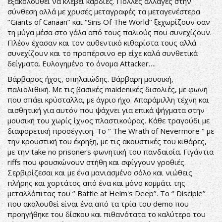
εξακολουθεί να κλέβει καρδιές. Πολλές αλλαγές στην
σύνθεση αλλά με χρυσές μεταγραφές τα μεταγενέστερα
‘’Giants of Canaan’’ και ‘’Sins Of The World’’ ξεχωρίζουν σαν
τη μύγα μέσα στο γάλα από τους παλιούς που συνεχίζουν.
Πλέον έχασαν και τον αυθεντικό κιθαρίστα τους αλλά
συνεχίζουν και το προπέρσινο ep είχε καλά συνθετικά
δείγματα. Ευλογημένο το όνομα Attacker….
Βάρβαρος ήχος, σπηλαιώδης. Βάρβαρη μουσική,
παλιολιθική. Με τις βασικές maidenικές δισολιές, με φωνή
που σπάει κρύσταλλα, με άγριο ήχο. Απαράμιλλη τέχνη και
αισθητική για αυτόν που ψάχνει για επικά ψήγματα στην
μουσική του χωρίς ίχνος πλαστικούρας. Κάθε τραγούδι με
διαφορετική προσέγγιση. Το ‘’ The Wrath of Nevermore ‘’ με
την κρουστική του έκρηξη, με τις ακουστικές του κιθάρες,
με την take no prisoners φωνητική του πανδαισία. Γιγάντια
riffs που φουσκώνουν στήθη και σφίγγουν γροθιές.
Σερβιρίζεσαι και με ένα μανιασμένο σόλο και νιώθεις
πλήρης και χορτάτος από ένα και μόνο κομμάτι της
μεταλλόπιτας του ‘’ Battle at Helm's Deep’’. Το ‘’ Disciple’’
που ακολουθεί είναι ένα από τα τρία του demo που
προηγήθηκε του δίσκου και πιθανότατα το καλύτερο του