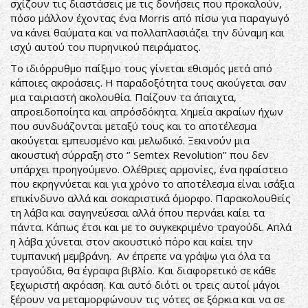
σχίζουν τις διαστάσεις με τις δονήσεις που προκαλούν,
πόσο μάλλον έχοντας ένα Morris από πίσω για παραγωγό
να κάνει θαύματα και να πολλαπλασιάζει την δύναμη και
ισχύ αυτού του πυρηνικού πειράματος.
Το ιδιόρρυθμο παίξιμο τους γίνεται εθισμός μετά από
κάποιες ακροάσεις. Η παραδοξότητα τους ακούγεται σαν
μια ταιριαστή ακολουθία. Παίζουν τα άπαιχτα,
απροειδοποίητα και απρόσδόκητα. Χημεία ακραίων ήχων
που συνδυάζονται μεταξύ τους και το αποτέλεσμα
ακούγεται εμπευσμένο και μελωδικό. Ξεκινούν μια
ακουστική σύρραξη στο ‘’ Semtex Revolution’’ που δεν
υπάρχει προηγούμενο. Ολέθριες αρμονίες, ένα ηφαίστειο
που εκρηγνύεται και για χρόνο το αποτέλεσμα είναι ισάξια
επικίνδυνο αλλά και σοκαριστικά όμορφο. Παρακολουθείς
τη λάβα και σαγηνεύεσαι αλλά όπου περνάει καίει τα
πάντα. Κάπως έτσι και με το συγκεκριμένο τραγούδι. Απλά
η λάβα χύνεται στον ακουστικό πόρο και καίει την
τυμπανική μεμβράνη. Αν έπρεπε να γράψω για όλα τα
τραγούδια, θα έγραφα βιβλίο. Και διαφορετικό σε κάθε
ξεχωριστή ακρόαση. Και αυτό διότι οι τρεις αυτοί μάγοι
ξέρουν να μεταμορφώνουν τις νότες σε ξόρκια και να σε