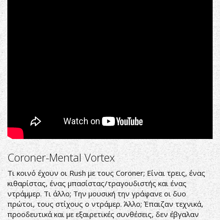
Through
Hate
(Live
In
Lyon
28.02.1992)
Coroner-Mental Vortex
Τι κοινό έχουν οι Rush με τους Coroner; Είναι τρεις, ένας
κιθαρίστας, ένας μπασίστας/τραγουδιστής και ένας
ντράμμερ. Τι άλλο; Την μουσική την γράφανε οι δυο
πρώτοι, τους στίχους ο ντράμερ. Άλλο; Έπαιζαν τεχνικά,
προοδευτικά και με εξαιρετικές συνθέσεις, δεν έβγαλαν