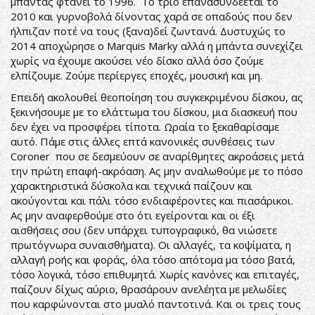
μπάντας φτάνει το 1996. Το τρίο επανασυνδέεται το
2010 και γυρνοβολά δίνοντας χαρά σε οπαδούς που δεν
ήλπιζαν ποτέ να τους (ξανα)δεί ζωντανά. Δυστυχώς το
2014 αποχώρησε ο Marquis Marky αλλά η μπάντα συνεχίζει
χωρίς να έχουμε ακούσει νέο δίσκο αλλά όσο ζούμε
ελπίζουμε. Ζούμε περίεργες εποχές, μουσική και μη.
Επειδή ακολουθεί θεοποίηση του συγκεκριμένου δίσκου, ας
ξεκινήσουμε με το ελάττωμα του δίσκου, μια διασκευή που
δεν έχει να προσφέρει τίποτα. Ωραία το ξεκαθαρίσαμε
αυτό. Πάμε στις άλλες επτά κανονικές συνθέσεις των
Coroner που σε δεσμεύουν σε αναρίθμητες ακροάσεις μετά
την πρώτη επαφή-ακρόαση. Ας μην αναλωθούμε με το πόσο
χαρακτηριστικά δύσκολα και τεχνικά παίζουν και
ακούγονται και πάλι τόσο ενδιαφέροντες και πιασάρικοι.
Ας μην αναφερθούμε στο ότι εγείρονται και οι έξι
αισθήσεις σου (δεν υπάρχει τυπογραφικό, θα νιώσετε
πρωτόγνωρα συναισθήματα). Οι αλλαγές, τα κοψίματα, η
αλλαγή ροής και φοράς, όλα τόσο απότομα μα τόσο βατά,
τόσο λογικά, τόσο επιθυμητά. Χωρίς κανόνες και επιταγές,
παίζουν δίχως αύριο, θρασάρουν ανελέητα με μελωδίες
που καρφώνονται στο μυαλό παντοτινά. Και οι τρεις τους