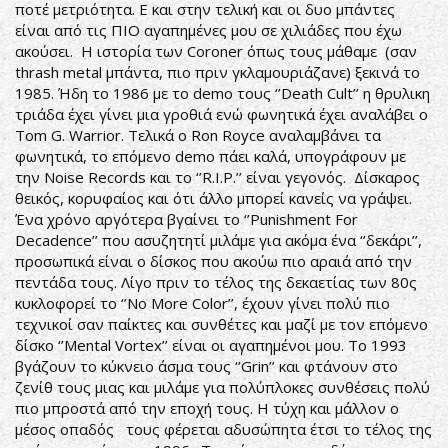
ποτέ μετριότητα. Ε και στην τελική και οι δυο μπάντες
είναι από τις ΠΙΟ αγαπημένες μου σε χιλιάδες που έχω
ακούσει. Η ιστορία των Coroner όπως τους μάθαμε (σαν
thrash metal μπάντα, πιο πριν γκλαμουριάζανε) ξεκινά το
1985. Ήδη το 1986 με το demo τους ‘’Death Cult’’ η θρυλικη
τριάδα έχει γίνει μια γροθιά ενώ φωνητικά έχει αναλάβει ο
Tom G. Warrior. Τελικά ο Ron Royce αναλαμβάνει τα
φωνητικά, το επόμενο demo πάει καλά, υπογράφουν με
την Noise Records και το ‘’R.I.P.’’ είναι γεγονός. Δίσκαρος
θεικός, κορυφαίος και ότι άλλο μπορεί κανείς να γράψει.
Ένα χρόνο αργότερα βγαίνει το ‘’Punishment For
Decadence’’ που ασυζητητί μιλάμε για ακόμα ένα ‘’δεκάρι’’,
προσωπικά είναι ο δίσκος που ακούω πιο αραιά από την
πεντάδα τους. Λίγο πριν το τέλος της δεκαετίας των 80ς
κυκλοφορεί το ‘’No More Color’’, έχουν γίνει πολύ πιο
τεχνικοί σαν παίκτες και συνθέτες και μαζί με τον επόμενο
δίσκο ‘’Mental Vortex’’ είναι οι αγαπημένοι μου. Το 1993
βγάζουν το κύκνειο άσμα τους ‘’Grin’’ και φτάνουν στο
ζενίθ τους μιας και μιλάμε για πολύπλοκες συνθέσεις πολύ
πιο μπροστά από την εποχή τους. Η τύχη και μάλλον ο
μέσος οπαδός τους φέρεται αδυσώπητα έτσι το τέλος της