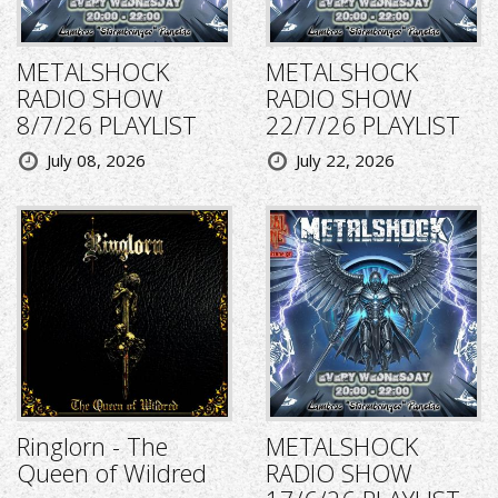
METALSHOCK
METALSHOCK
RADIO SHOW
RADIO SHOW
8/7/26 PLAYLIST
22/7/26 PLAYLIST
July 08, 2026
July 22, 2026
Ringlorn - The
METALSHOCK
Queen of Wildred
RADIO SHOW