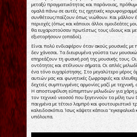
μεταξύ πραγματικότητας και παράνοιας, πρόθυμο
ομαλά πάνω σε αυτές τις ηχητικές κορυφογραμμές
συνθέτους/παίζουν όπως νιώθουν. Και μάλλον 
περιοχές (όπως και κάποιοι άλλοι ομοιδεάτες μο
θα ευχαριστούσαν πρωτίστως τους ιδιους και μετ
εξιστορήσουν (οπαδοί).
Είναι πολύ ενδιαφέρον όταν ακούς μουσικές με
δεν χάνεσαι. Τα διευρυμένα γούστα των μουσικώ
επηρεάζουν τη φυσική ροή της μουσικής τους. Ο
οντότητες και στέλνουν σήματα. Οι απλές μελωδ
ένα τόνο ευχαρίστησης. Στο μεγαλύτερο μέρος 
αυτιών μας και φωνητικές ζωφραφιές και ελευθ
δεχτείς συμπτυγμένες αρμονίες μαζί με τεχνική,
Η αποστυφέλιση εύπεμπτων μελωδιών για χάρη μα
τον τεχνικό νεοσσό που ξεγεννούν τα μέλη των 
παιγμένα με τέτοιο λαμπρό και φουτουριστικό 
καλειδοσκόπια. Ίσως κάψετε κάποια ''εγκεφαλικά
υπόλοιπα.