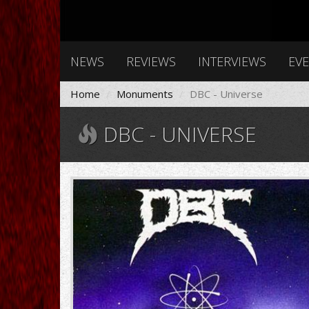
NEWS
REVIEWS
INTERVIEWS
EV
Home
Monuments
DBC - Universe
DBC - UNIVERSE
8338.jpg