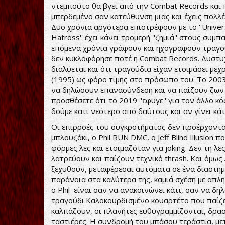
ντεμπούτο θα βγει από την Combat Records και π
μπερδεμένο σαν κατεύθυνση μιας και έχεις πολλέ
Δυο χρόνια αργότερα επιστρέφουν με το ''Univers
Hatröss'' έχει κάνει τρομερή ''ζημιά'' στους συμπ
επόμενα χρόνια γράφουν και ηχογραφούν τραγού
δεν κυκλοφόρησε ποτέ η Combat Records. Δυστυχ
διαλύεται και ότι τραγούδια είχαν ετοιμάσει μέ
(1995) ως φόρο τιμής στο πρόσωπο του. Το 2003
να δηλώσουν επανασύνδεση και να παίζουν ζωντ
προσθέσετε ότι το 2019 ''εφυγε'' για τον άλλο κόσ
δούμε κατι νεότερο από δαύτους και αν γίνει κάτ
Οι επιρροές του συγκροτήματος δεν προέρχονται
μπλουζάκι, ο Phil RUN DMC, ο Jeff Blind Illusion
φόρμες λες και ετοιμαζόταν για joking. Δεν τη 
λατρεύουν και παίζουν τεχνικό thrash. Και όμως..
ξεχυθούν, μεταφέρεσαι αυτόματα σε ένα διαστημ
παράνοια στα καλύτερα της, καμιά σχέση με απλ
ο Phil είναι σαν να ανακοινώνει κάτι, σαν να 
τραγούδι.Καλοκουρδισμένο κουαρτέτο που παίζε
καλπάζουν, οι πλανήτες ευθυγραμμίζονται, δρα
ταστιέρες. Η συνδρομή του μπάσου τεράστια, με