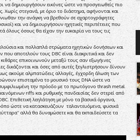
ι να δημιουργήσουν εικόνες ώστε να προσγειωθείς πιο
. Χωρίς στεγανά, με όριο το διάστημα, αφήνονται και
ένιωθαν την ανάγκη να βρεθούν σε αχαρτογράφητες
υσικοί) και να δημιουργήσουν ηχητικές περιπέτειες που
ά όλους όσους θα είχαν την ευκαιρία να τους τις
 πλούσια και πολλαπλά στρώματα ηχητικών δονήσεων και
ν που αποτελούν τους DBC είναι διακριτικά και δεν
ι κιθάρες επικοινωνούν μεταξύ τους σαν εξωγήινες
ίες δικάζονται και όσες από αυτές ξεγλιστρήσουν δίνουν
όμως ακούμε αλμπατώδεις αλλαγές, έγχορδη άλωση των
ερώνουν επισταμένα το μουσικό τους DNA ώστε να
 συμφιλιωμένη την πρόοδο με το πρωτόγονο thrash metal.
ινόμενων riffs και ρυθμικής πανδαισίας δεν στερεί από
DBC. Επιθετική λεηλάτηση με μόνο τα βασικά όργανα,
τρόπο ώστε να κατασκευάζουν ταλαντευόμενα, φυσικά
 κύτταρα'' αλλά θα δυναμώσετε και θα εκπαιδεύσετε τα