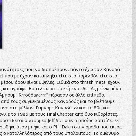
 ικανότητρες που να διαπρέπουν, πάντα έχω τον Καναδά
εί που με έχουν καταπλήξει είτε στο παρελθόν είτε στο
μέσου όρου είναι υψηλές. Ειδικά στο thrash metal έχουν
ς καταγράφω θα τελειώσει το κείμενο εδώ. Ας μείνω μόνο
λμπουμ ''Rrröööaaarrr'' πέρασαν σε άλλο επίπεδο.
ί από τους συγκεκριμένους Καναδούς και το βλέπουμε
τονα στο μέλλον. Γυρνάμε Καναδά, δεκαετία 80ς και
έγινε το 1985 με τους Final Chapter από δυο κιθαρίστες,
ροστίθεται ο ντράμερ Jeff St. Louis ο οποίος βαπτίζει εκ
ώθηκε όταν μπήκε και ο Phil Dakin στην ομάδα που εκτός
ως ο καταλληλότερος από τους υπόλοιπους. Το ομώνυμο