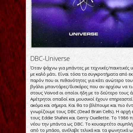
DBC-Universe
Όταν ψάχνω για μπάντες με τεχνικές/παικτικές
με καλό μάτι. Είναι τόσα τα συγκροτήματα από εκ
παρόν που οι πιθανότητες για κάτι ανώτερο του 
βγάλει μπαντάρες/δισκάρες που αν αρχίσω να τι
στους Voivod οι οποίοι ήδη με το δεύτερο τους ά
Αμέτρητοι οπαδοί και μουσικοί έχουν επηρεαστε
ακόμα και σήμερα. Και θα το βλέπουμε και πιο έν
γνωρίζουμε τους DBC (Dead Brain Cells). Η αρχή 
τους Eddie Shahini και Gerry Ouellette. Το 1986 π
νέου την μπάντα ως DBC. Το κουαερτέτο συμπλήρ
από το μπάσο, ανέλαβε τελικά και τα φωνητικά 