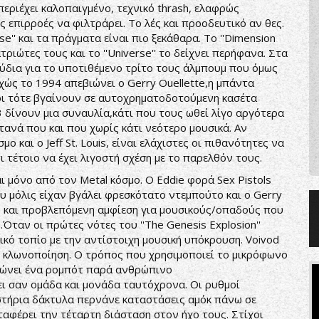
εριέχει καλοπαιγμένο, τεχνικό thrash, ελαφρώς
ς επιρροές να φιλτράρει. Το λές και προοδευτικό αν θες.
e'' και τα πράγματα είναι πιο ξεκάθαρα. Το ''Dimension
ατριώτες τους και το ''Universe'' το δείχνει περήφανα. Στα
δια για το υποτιθέμενο τρίτο τους άλμπουμ που όμως
ώς το 1994 απεβιώνει ο Gerry Ouellette,η μπάντα
χρι τότε βγαίνουν σε αυτοχρηματοδοτούμενη κασέτα
 δίνουν μια συναυλία,κάτι που τους ωθεί λίγο αργότερα
ανά που και που χωρίς κάτι νεότερο μουσικά. Αν
μο και ο Jeff St. Louis, είναι ελάχιστες οι πιθανότητες να
ι τέτοιο να έχει λιγοστή σχέση με το παρελθόν τους.
 μόνο από τον Metal κόσμο. Ο Eddie φορά Sex Pistols
 που μόλις είχαν βγάλει φρεσκότατο ντεμπούτο και ο Gerry
λες και προβλεπόμενη αμφίεση για μουσικούς/οπαδούς που
.Όταν οι πρώτες νότες του ''The Genesis Explosion''
ικό τοπίο με την αντίστοιχη μουσική υπόκρουση. Voivod
ή κλωνοποίηση. Ο τρόπος που χρησιμοποιεί το μικρόφωνο
δηλώνει ένα ρομπότ παρά ανθρώπινο
ι σαν ομάδα και μονάδα ταυτόχρονα. Οι ρυθμοί
στήρια δάκτυλα περνάνε καταστάσεις αμόκ πάνω σε
ταφέρει την τέταρτη διάσταση στον ήχο τους. Στίχοι